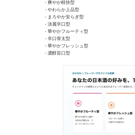
- 爽やか軽快型
- やわらか上品型
- まろやか安らぎ型
- 淡麗辛口型
- 華やかフルーティ型
- 辛口骨太型
- 華やかフレッシュ型
- 濃醇旨口型