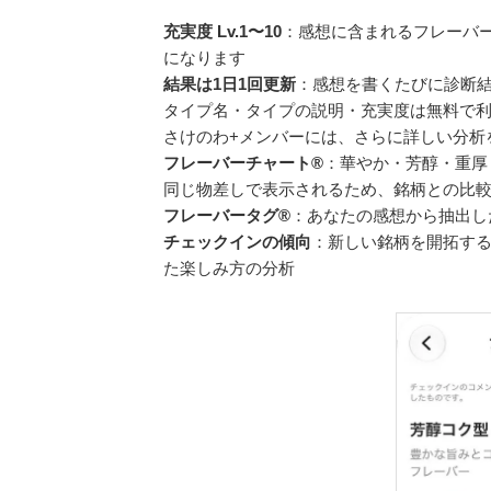
充実度 Lv.1〜10
：感想に含まれるフレーバ
になります
結果は1日1回更新
：感想を書くたびに診断
タイプ名・タイプの説明・充実度は無料で
さけのわ+メンバーには、さらに詳しい分析
フレーバーチャート®
：華やか・芳醇・重厚
同じ物差しで表示されるため、銘柄との比
フレーバータグ®
：あなたの感想から抽出し
チェックインの傾向
：新しい銘柄を開拓す
た楽しみ方の分析