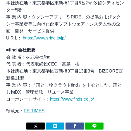
本社所在地：東京都港区東新橋1丁目5番2号 汐留シティセン
ター5階
事 業 内 容：タクシーアプリ「S.RIDE」の提供およびタク
シー事業者等に向けた配車ソフトウェア・システム他の企
画・開発・サービス提供
U R L：
https://www.sride.jp/jp/
■find 会社概要
会 社 名：株式会社find
代 表 者：代表取締役CEO 高島 彬
本社所在地：東京都港区西新橋3丁目13番3号 BIZCORE西
新橋11階
事 業 内 容：「落とし物クラウドfind」を中心とした、落と
し物DX・管理受託・リユース事業
コーポレートサイト：
https://www.finds.co.jp/
転載元：
PR TIMES