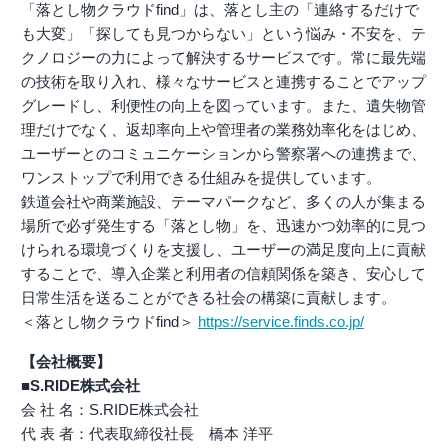
「落とし物クラウドfind」は、落とし主の「連絡するだけで
も大変」「探しても見つからない」という悩み・不安を、テ
クノロジーの力によって解決するサービスです。常に最先端
の技術を取り入れ、様々なサービスと連携することでアップ
グレードし、利便性の向上を図っています。また、遺失物管
理だけでなく、返却率向上や管理者の業務効率化をはじめ、
ユーザーとのコミュニケーションから警察署への連携まで、
ワンストップで利用できる仕組みを提供しています。
鉄道会社や商業施設、テーマパークなど、多くの人が集まる
場所で必ず発生する「落とし物」を、迅速かつ効率的に見つ
けられる環境づくりを支援し、ユーザーの満足度向上に貢献
することで、導入企業と利用者の信頼関係を築き、安心して
日常生活を送ることができる社会の構築に貢献します。
＜落とし物クラウドfind＞
https://service.finds.co.jp/
【会社概要】
■S.RIDE株式会社
会 社 名：S.RIDE株式会社
代 表 者：代表取締役社長 橋本 洋平