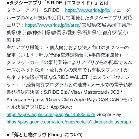
■タクシーアプリ「S.RIDE（エスライド）」とは
タクシーアプリ「S.RIDE」
https://www.sride.jp/jp/
ソニーグ
ループのAIとIT技術を活用して開発したタクシーアプリ 対応
エリア：
https://www.sride.jp/jp/area/
宮城県/茨城県/埼玉県/千
葉県/東京都/神奈川県/静岡県/愛知県/石川県/京都府/大阪府/
熊本県
主なアプリ機能： ・個人向けおよび法人向けのタクシーの
配車（いますぐ呼ぶ/予約(空港定額含む)/事前確定運賃） ・
クレジットカードの事前登録によりアプリからの配車でスム
ーズなネット決済 ・流しからの乗車でも車載タブレットか
らネット決済が可能なS.RIDE WALLET（エスライドウォレ
ット） ・経費精算プログラムとの連携 / メールでの電子領収
書発行対応決済：S.RIDE Biz / Visa / Mastercard / JCB /
American Express /Diners Club / Apple Pay / CAB CARDモバ
イル決済アプリDL： App Store:
https://apps.apple.com/jp/app/id1458325928
Google Play:
https://play.google.com/store/apps/details?id=jp.sride.userapp
■「落とし物クラウドfind」について