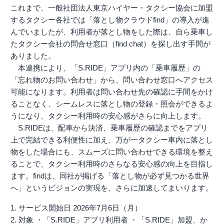
これまで、一般社団法人東京ハイヤー・タクシー協会に加盟
するタクシー各社では「落とし物クラウドfind」の導入が進
んでいましたが、利用者が落とし物をした際は、自ら乗車し
たタクシー会社の問合せ窓口（find chat）を探し出す手間が
ありました。
本連携により、「S.RIDE」アプリ内の「乗車履歴」の
「忘れ物のお問い合わせ」から、問い合わせ窓口へアクセス
可能になります。利用者は問い合わせ先の確認に手間をかけ
ることなく、シームレスに落とし物の登録・照会ができるよ
うになり、タクシー利用時の安心感がさらに向上します。
S.RIDEは、配車から決済、乗車履歴の確認までをアプリ
上で完結できる利便性に加え、万が一タクシー車内に落とし
物をした場合にも、スムーズに問い合わせできる環境を整え
ることで、タクシー利用時のさらなる安心感の向上を目指し
ます。findは、同社が掲げる「落とし物が必ず見つかる世界
へ」というビジョンの実現を、さらに加速してまいります。
1. サービス開始日 2026年7月6日（月）
2. 対象 ・「S.RIDE」アプリ利用者 ・「S.RIDE」加盟、か