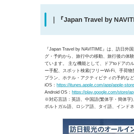
｜『Japan Travel by NAV
『Japan Travel by NAVITIME
グ・予約から、旅行中の移動、旅行後の体験
ています。 主な機能として、ドアtoドア
ー手配、スポット検索(フリーWi-Fi、手
プラン、ホテル・アクティビティの予約な
iOS：
https://itunes.apple.com/app/apple-st
Android OS：
https://play.google.com/store/a
※対応言語：英語、中国語(繁体字・簡体字
ポルトガル語、ロシア語、タイ語、インド