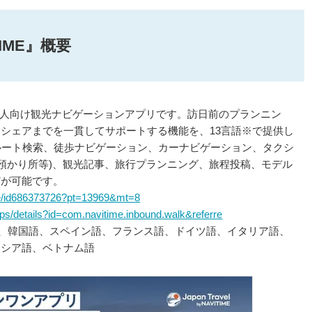
ITIME』概要
』は、訪日外国人向け観光ナビゲーションアプリです。訪日前のプランニン
シェアまでを一貫してサポートする機能を、13言語※で提供し
のルート検索、徒歩ナビゲーション、カーナビゲーション、タクシ
荷物預かり所等)、観光記事、旅行プランニング、旅程投稿、モデル
どが可能です。
ore/id686373726?pt=13969&mt=8
pps/details?id=com.navitime.inbound.walk&referre
)、韓国語、スペイン語、フランス語、ドイツ語、イタリア語、
ネシア語、ベトナム語