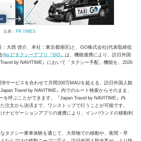
出典：
PR TIMES
：大西 啓介、本社：東京都港区)と、GO株式会社(代表取締役
る
No.1*タクシーアプリ『GO』
は、機能連携により、訪日外国
avel by NAVITIME』において「タクシー手配」機能を、2026
はアプリとWEBサービスを合わせて月間200万MAUを超える、訪日外国人観
n Travel by NAVITIME』内でのルート検索からそのまま、
ことができます。『Japan Travel by NAVITIME』内
えた注文から決済まで、ワンストップで行うことが可能です。
客向けナビゲーションアプリの連携により、インバウンドの移動利
スなタクシー乗車体験を通じて、大荷物での移動や、夜間・早
ンドならではの移動ニーズに応え、訪日外国人観光客が、より快