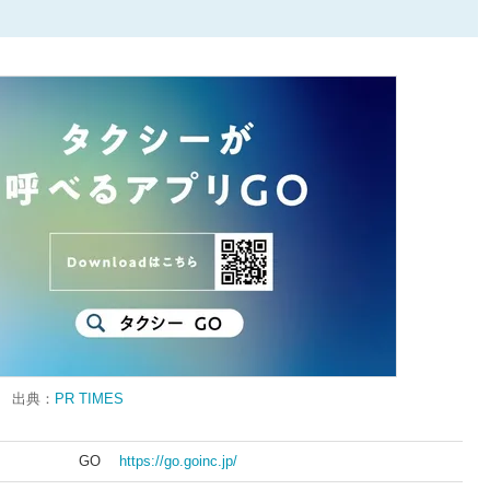
出典：
PR TIMES
GO
https://go.goinc.jp/