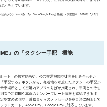
ればと考えています。
国内ダウンロード数（App Store/Google Play合算値） - 調査期間：2020年10月1日
NAVITIME』の「タクシー手配」機能
』アプリの「車ルート」の検索結果や、公共交通機関や徒歩を組み合わせた
る「手配する」ボタンから、発着地を考慮したタクシーの手配が
、乗車場所として空港内アプリのりばが指定され、車両との待ち
の到着予定時間や車両のナンバープレート情報を確認できるほ
、定型文の送信や、乗務員からのメッセージを多言語に翻訳して
カード、Apple Pay、Google Payに対応しています。