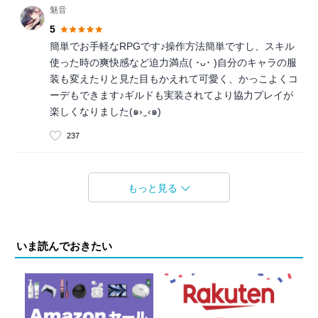
魅音
5
簡単でお手軽なRPGです♪操作方法簡単ですし、スキル
使った時の爽快感など迫力満点( ･ᴗ･ )自分のキャラの服
装も変えたりと見た目もかえれて可愛く、かっこよくコ
ーデもできます♪ギルドも実装されてより協力プレイが
楽しくなりました(๑›‿‹๑)
237
もっと見る
いま読んでおきたい