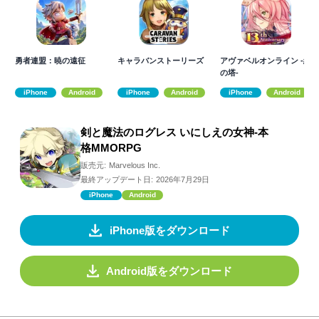
勇者連盟：暁の遠征
キャラバンストーリーズ
アヴァベルオンライン -絆
の塔-
iPhone
Android
iPhone
Android
iPhone
Android
剣と魔法のログレス いにしえの女神-本
格MMORPG
販売元:
Marvelous Inc.
最終アップデート日:
2026年7月29日
iPhone
Android
iPhone版をダウンロード
Android版をダウンロード