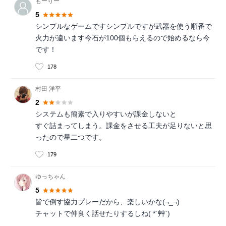
もーりー
5
シンプルなゲームですシンプルですが武器を使う順番で
火力が違います今石が100個もらえるので始めるなら今
です！
178
村田 洋平
2
システムも簡素で入りやすいが課金しないと
すぐ詰まってしまう。課金をさせる工夫が足りないと思
ったので星二つです。
179
ゆっちゃん
5
皆で倒す協力プレーだから、楽しいかな(¬_¬)
チャットで仲良く話せたりするしね( *´艸`)