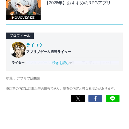
【2026年】おすすめのRPGアプリ
プロフィール
ライコウ
アプリブゲーム担当ライター
ライター
バンタンゲームアカデミー
...続きを読む
出身。「広く深く」をモットー
に、あらゆるジャンルのゲームに精通する筋金入りのゲー
マー。プレイ済みタイトルは2,000本を超えており、アプリ
執筆：アプリブ編集部
ゲームだけでも1,000本以上。ゲーム開発者を目指した経験
もあり、ゲームの深い理解を持つ。現在はゲームを遊び尽
※記事の内容は記載当時の情報であり、現在の内容と異なる場合があります。
くして面白さを引き出し、人々に伝えるためゲームライタ
ーへと転向。
複数のゲームメディアの立ち上げや運営に携わるほか、ゲ
ーム公式から名指しで攻略記事依頼を受けるなど、執筆の
正確性や専門知識の深さは業界内でも高く評価されてい
る。現在は、アプリブでゲーム関連のコンテンツを豊富に
執筆中。