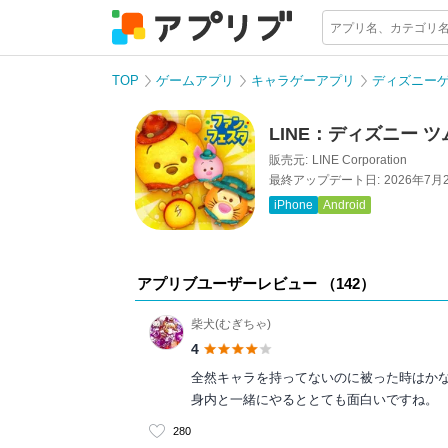
TOP
ゲームアプリ
キャラゲーアプリ
ディズニー
LINE：ディズニー 
販売元:
LINE Corporation
最終アップデート日:
2026年7月
iPhone
Android
アプリブユーザーレビュー （
142
）
柴犬(むぎちゃ)
4
全然キャラを持ってないのに被った時はか
身内と一緒にやるととても面白いですね。
280