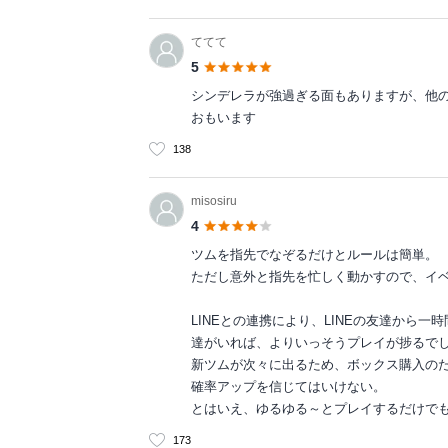
ててて
5
シンデレラが強過ぎる面もありますが、他
おもいます
138
misosiru
4
ツムを指先でなぞるだけとルールは簡単。
ただし意外と指先を忙しく動かすので、イ
LINEとの連携により、LINEの友達から
達がいれば、よりいっそうプレイが捗るで
新ツムが次々に出るため、ボックス購入の
確率アップを信じてはいけない。
とはいえ、ゆるゆる～とプレイするだけで
173