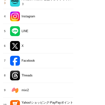
3
ト
Instagram
4
LINE
5
X
6
Facebook
7
Threads
8
mixi2
9
Yahoo!ショッピング-PayPayポイント