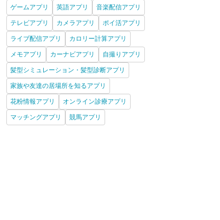
ゲームアプリ
英語アプリ
音楽配信アプリ
テレビアプリ
カメラアプリ
ポイ活アプリ
INE ポコポコ：3マッチ
ライブ配信アプリ
LINE ポコパンタウン：癒
カロリー計算アプリ
LINE バブル：人気のバブ
Disne
ズルゲーム
しの箱庭かんたんパズル
ルパズル
Fall
メモアプリ
カーナビアプリ
自撮りアプリ
iPhone
Android
iPhone
Android
iPhone
Android
iPh
髪型シミュレーション・髪型診断アプリ
家族や友達の居場所を知るアプリ
花粉情報アプリ
オンライン診療アプリ
マッチングアプリ
競馬アプリ