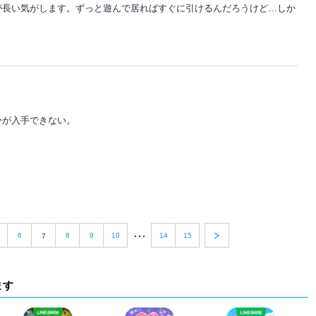
が長い気がします。ずっと遊んで居ればすぐに引けるんだろうけど…しか
ーが入手できない。
...
6
8
9
10
14
15
7
ます