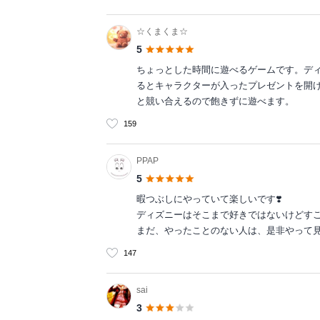
☆くまくま☆
5
ちょっとした時間に遊べるゲームです。デ
るとキャラクターが入ったプレゼントを開
と競い合えるので飽きずに遊べます。
159
PPAP
5
暇つぶしにやっていて楽しいです❣️
ディズニーはそこまで好きではないけどす
まだ、やったことのない人は、是非やって見
147
sai
3