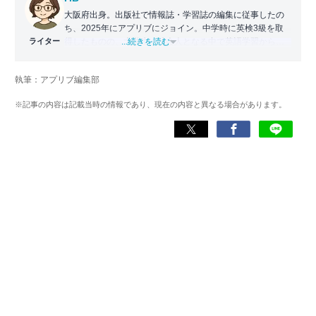
大阪府出身。出版社で情報誌・学習誌の編集に従事したの
ち、2025年にアプリブにジョイン。中学時に英検3級を取
ライター
得したものの、大学生・社会人となる中で英語学習から遠
...続きを読む
ざかる。勉強系アプリ担当となったことから、アプリでの
英語学習を再開。英語が苦手な人や勉強が続かない人に寄
執筆：アプリブ編集部
り添える記事を目指している。
※記事の内容は記載当時の情報であり、現在の内容と異なる場合があります。