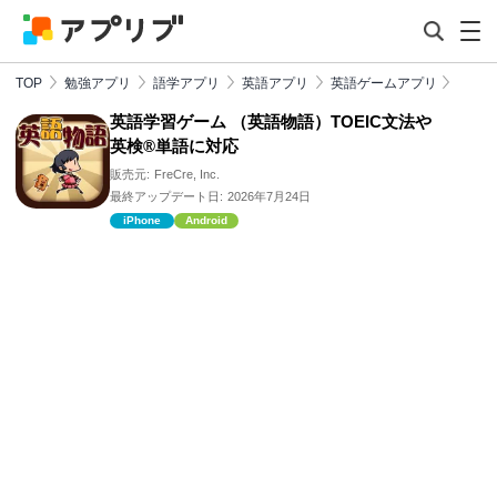
TOP
勉強アプリ
語学アプリ
英語アプリ
英語ゲームアプリ
英語学習ゲーム （英語物語）TOEIC文法や
英検®単語に対応
販売元:
FreCre, Inc.
最終アップデート日:
2026年7月24日
iPhone
Android