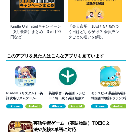
Kindle Unlimitedキャンペーン
「楽天市場」18日と5と0のつ
【8月最新】まとめ｜3ヵ月99
く日はどちらが得？ 会員ラン
円など
クごとの違いを解説
このアプリを見た人はこんなアプリも見ています
Risdom（リズダム） -英
英語学習・英会話 レシピ
モチスピ-AI英会話/英語/
語攻略リズムゲーム-
ー：毎日続く英語勉強ア
韓国語/中国語/フランス語/
プリ
発音
iPhone
Android
iPhone
Android
iPhone
Android
英語学習ゲーム （英語物語）TOEIC文
法や英検®単語に対応