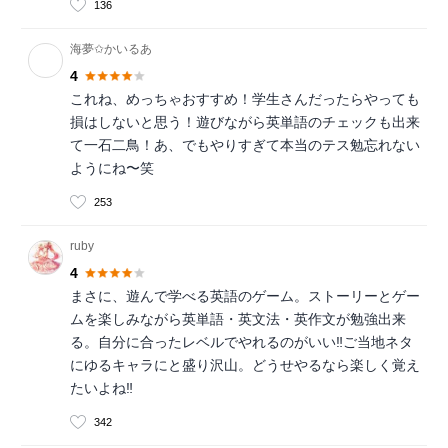
136
海夢✩かいるあ
4
これね、めっちゃおすすめ！学生さんだったらやっても
損はしないと思う！遊びながら英単語のチェックも出来
て一石二鳥！あ、でもやりすぎて本当のテス勉忘れない
ようにね〜笑
253
ruby
4
まさに、遊んで学べる英語のゲーム。ストーリーとゲー
ムを楽しみながら英単語・英文法・英作文が勉強出来
る。自分に合ったレベルでやれるのがいい‼︎ご当地ネタ
にゆるキャラにと盛り沢山。どうせやるなら楽しく覚え
たいよね‼︎
342