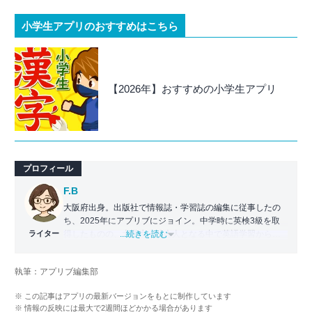
小学生アプリのおすすめはこちら
【2026年】おすすめの小学生アプリ
プロフィール
F.B
大阪府出身。出版社で情報誌・学習誌の編集に従事したの
ち、2025年にアプリブにジョイン。中学時に英検3級を取
ライター
得したものの、大学生・社会人となる中で英語学習から遠
...続きを読む
ざかる。勉強系アプリ担当となったことから、アプリでの
英語学習を再開。英語が苦手な人や勉強が続かない人に寄
執筆：アプリブ編集部
り添える記事を目指している。
※ この記事はアプリの最新バージョンをもとに制作しています
※ 情報の反映には最大で2週間ほどかかる場合があります