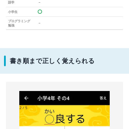
－
語学
小学生
プログラミング
－
勉強
書き順まで正しく覚えられる