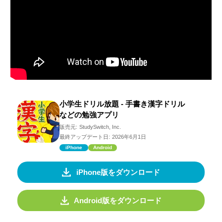
小学生ドリル放題 - 手書き漢字ドリル
などの勉強アプリ
販売元:
StudySwitch, Inc.
最終アップデート日:
2026年6月1日
iPhone
Android
iPhone版をダウンロード
Android版をダウンロード