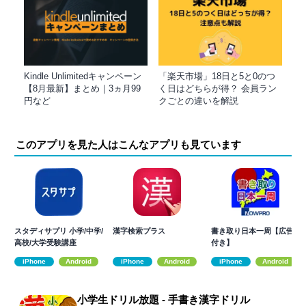
Kindle Unlimitedキャンペーン
「楽天市場」18日と5と0のつ
【8月最新】まとめ｜3ヵ月99
く日はどちらが得？ 会員ラン
円など
クごとの違いを解説
このアプリを見た人はこんなアプリも見ています
スタディサプリ 小学/中学/
漢字検索プラス
書き取り日本一周【広告
高校/大学受験講座
付き】
iPhone
Android
iPhone
Android
iPhone
Android
小学生ドリル放題 - 手書き漢字ドリル