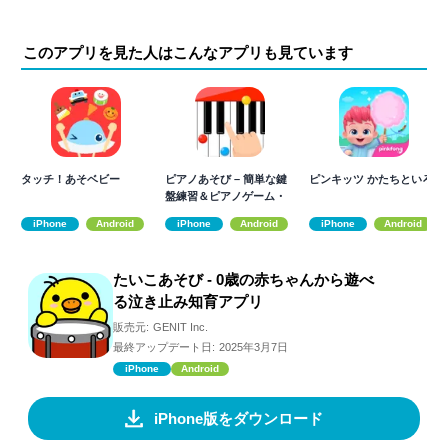
このアプリを見た人はこんなアプリも見ています
タッチ！あそベビー
ピアノあそび – 簡単な鍵
ピンキッツ かたちといろ
盤練習＆ピアノゲーム・
ごっこ遊び
iPhone
Android
iPhone
Android
iPhone
Android
たいこあそび - 0歳の赤ちゃんから遊べ
る泣き止み知育アプリ
販売元:
GENIT Inc.
最終アップデート日:
2025年3月7日
iPhone
Android
iPhone版をダウンロード