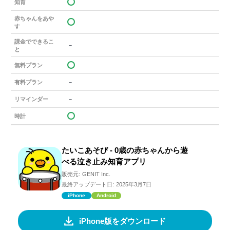
知育
赤ちゃんをあや
す
課金でできるこ
－
と
無料プラン
－
有料プラン
－
リマインダー
時計
たいこあそび - 0歳の赤ちゃんから遊
べる泣き止み知育アプリ
販売元:
GENIT Inc.
最終アップデート日:
2025年3月7日
iPhone
Android
iPhone版をダウンロード