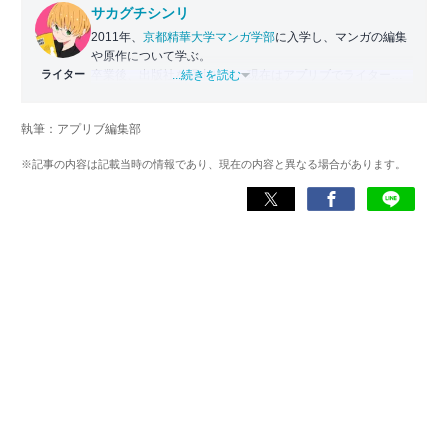
サカグチシンリ
2011年、
京都精華大学マンガ学部
に入学し、マンガの編集
や原作について学ぶ。
ライター
卒業後、出版社を経由して、現在はアプリブでライターと
...続きを読む
して従事。
マンガは主に紙での購入が多く、3,000冊以上を所持。
執筆：アプリブ編集部
人生は漫画から学び、多くの影響を受けた。
基本的にどんなジャンルの漫画も読むが、特にスポーツ系
※記事の内容は記載当時の情報であり、現在の内容と異なる場合があります。
やファンタジー系などを好む。
Instagram：
shinri_comic_review
YouTube出演動画：
次売れるマンガが完全に分かりました。【兄弟ラジオ】