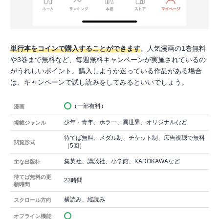
単行本をコインで購入することができます
。人気漫画の1巻無料
や3巻まで無料など、毎週無料キャンペーンが実施されているの
がうれしいポイント。購入しようか迷っている作品がある場合
は、キャンペーンで試し読みをしてみるといいでしょう。
（一部有料）
漫画
少年・青年、ホラー、異世界、オリジナルなど
掲載ジャンル
待てば無料、メダル制、チケット制、広告視聴で無料
閲覧形式
（5回）
集英社、講談社、小学館、KADOKAWAなど
主な出版社
待てば無料の更
23時間
新時間
横読み、縦読み
スクロール方向
オフライン機能