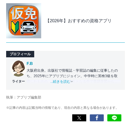
【2026年】おすすめの資格アプリ
プロフィール
F.B
大阪府出身。出版社で情報誌・学習誌の編集に従事したの
ち、2025年にアプリブにジョイン。中学時に英検3級を取
ライター
得したものの、大学生・社会人となる中で英語学習から遠
...続きを読む
ざかる。勉強系アプリ担当となったことから、アプリでの
英語学習を再開。英語が苦手な人や勉強が続かない人に寄
執筆：アプリブ編集部
り添える記事を目指している。
※記事の内容は記載当時の情報であり、現在の内容と異なる場合があります。