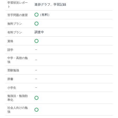
学習状況レポー
進捗グラフ、学習記録
ト
（有料）
苦手問題の復習
無料プラン
調査中
有料プラン
資格
－
語学
中学・高校の勉
－
強
－
受験勉強
－
辞書
－
小学生
勉強法・勉強効
率化
社会人向けの勉
強