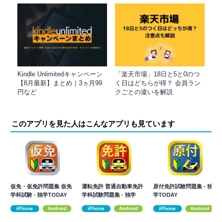
Kindle Unlimitedキャンペーン
「楽天市場」18日と5と0のつ
【8月最新】まとめ｜3ヵ月99
く日はどちらが得？ 会員ラン
円など
クごとの違いを解説
このアプリを見た人はこんなアプリも見ています
仮免・仮免許問題集 仮免
運転免許 普通自動車免許
原付免許試験問題集 - 独
学科試験 - 独学TODAY
学科試験問題集 - 独学
学TODAY
TODAY
iPhone
Android
iPhone
Android
iPhone
Android