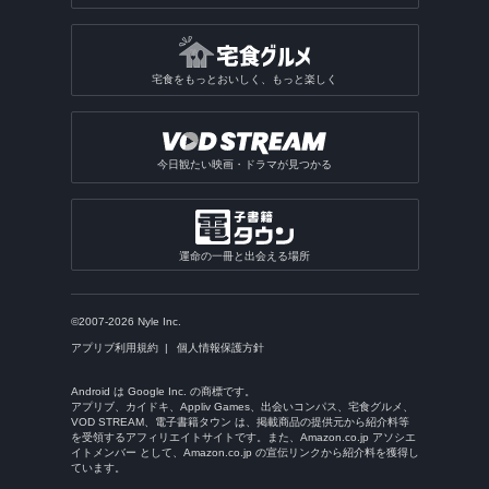
宅食をもっとおいしく、もっと楽しく
今日観たい映画・ドラマが見つかる
運命の一冊と出会える場所
©2007-2026 Nyle Inc.
アプリブ利用規約
個人情報保護方針
Android は Google Inc. の商標です。
アプリブ、カイドキ、Appliv Games、出会いコンパス、宅食グルメ、
VOD STREAM、電子書籍タウン は、掲載商品の提供元から紹介料等
を受領するアフィリエイトサイトです。また、Amazon.co.jp アソシエ
イトメンバー として、Amazon.co.jp の宣伝リンクから紹介料を獲得し
ています。