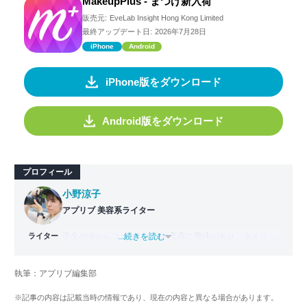
MakeupPlus - まつげ新入荷
販売元:
EveLab Insight Hong Kong Limited
最終アップデート日:
2026年7月28日
iPhone
Android
iPhone版をダウンロード
Android版をダウンロード
プロフィール
小野涼子
アプリブ 美容系ライター
ライター
学生の頃からファッションや美容に興味があり、ネイリス
...続きを読む
ト技能検定２級、ジェルネイル技能検定上級を取得して、
ネイリストとして勤務。その後ファッションにも興味が出
執筆：アプリブ編集部
たため、アパレル系ECサイトのライターを経験。アプリブ
入社後は、美容や写真加工などのジャンルを専門に、最新
※記事の内容は記載当時の情報であり、現在の内容と異なる場合があります。
の美容トレンドに特化したライターとして活躍している。