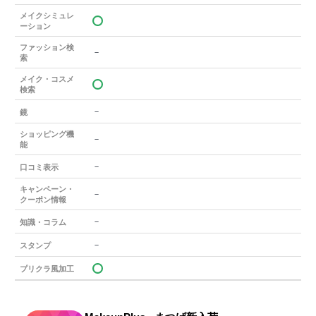
メイクシミュレ
ーション
ファッション検
－
索
メイク・コスメ
検索
－
鏡
ショッピング機
－
能
－
口コミ表示
キャンペーン・
－
クーポン情報
－
知識・コラム
－
スタンプ
プリクラ風加工