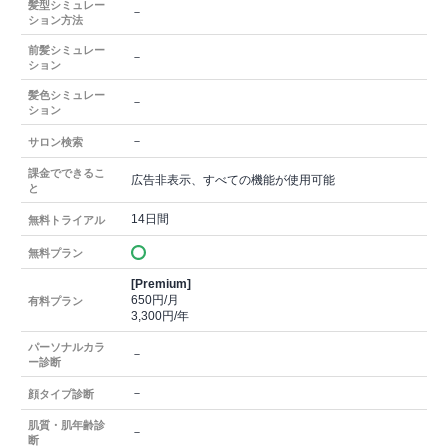
髪型シミュレー
－
ション方法
前髪シミュレー
－
ション
髪色シミュレー
－
ション
－
サロン検索
課金でできるこ
広告非表示、すべての機能が使用可能
と
14日間
無料トライアル
無料プラン
[Premium]
650円/月
有料プラン
3,300円/年
パーソナルカラ
－
ー診断
－
顔タイプ診断
肌質・肌年齢診
－
断