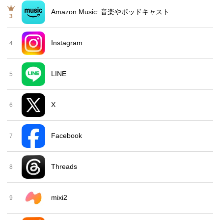
Amazon Music: 音楽やポッドキャスト
3
Instagram
4
LINE
5
X
6
Facebook
7
Threads
8
mixi2
9