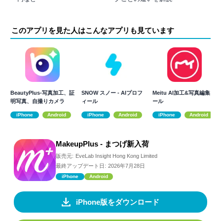
このアプリを見た人はこんなアプリも見ています
BeautyPlus-写真加工、証
SNOW スノー - AIプロフ
Meitu AI加工&写真編集ツ
明写真、自撮りカメラ
ィール
ール
iPhone
Android
iPhone
Android
iPhone
Android
MakeupPlus - まつげ新入荷
販売元:
EveLab Insight Hong Kong Limited
最終アップデート日:
2026年7月28日
iPhone
Android
iPhone版をダウンロード