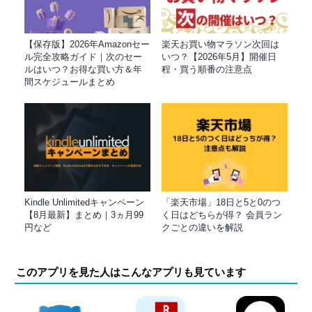
【保存版】2026年Amazonセー
楽天お買い物マラソン次回は
ル完全攻略ガイド｜次のセー
いつ？【2026年5月】開催日
ルはいつ？お得な買い方＆年
程・買う順番の注意点
間スケジュールまとめ
Kindle Unlimitedキャンペーン
「楽天市場」18日と5と0のつ
【8月最新】まとめ｜3ヵ月99
く日はどちらが得？ 会員ラン
円など
クごとの違いを解説
このアプリを見た人はこんなアプリも見ています