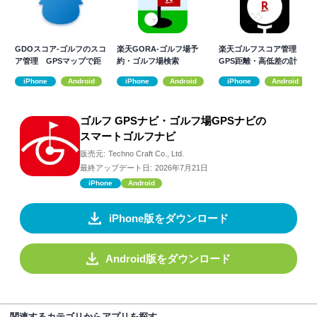
GDOスコア-ゴルフのスコ
楽天GORA-ゴルフ場予
楽天ゴルフスコア管理
ア管理 GPSマップで距
約・ゴルフ場検索
GPS距離・高低差の計
離を計測
測・スイング解析
iPhone
Android
iPhone
Android
iPhone
Android
ゴルフ GPSナビ・ゴルフ場GPSナビの
スマートゴルフナビ
販売元:
Techno Craft Co., Ltd.
最終アップデート日:
2026年7月21日
iPhone
Android
iPhone版をダウンロード
Android版をダウンロード
関連するカテゴリからアプリを探す