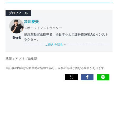
プロフィール
加川愛美
スポーツインストラクター
健康運動実践指導者、全日本小太刀護身道連盟A級インスト
監修者
ラクター。
2006年よりスポーツ教室を主宰し、小・中学生から高齢者
...続きを読む
まで幅広い世代に運動指導を実施。地域に根ざした活動の
傍ら、スポーツイベントの企画・運営にも携わる。
執筆：アプリブ編集部
近年は、アプリ専門家としてラジオやセミナーにも登壇。
※記事の内容は記載当時の情報であり、現在の内容と異なる場合があります。
日常生活をより豊かにするヘルスケアアプリの活用法を、
メディアや講演を通じて広く発信している。