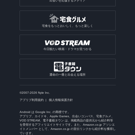
出会いを応援するメディア
宅食をもっとおいしく、もっと楽しく
今日観たい映画・ドラマが見つかる
運命の一冊と出会える場所
©2007-2026 Nyle Inc.
アプリブ利用規約
個人情報保護方針
Android は Google Inc. の商標です。
アプリブ、カイドキ、Appliv Games、出会いコンパス、宅食グルメ、
VOD STREAM、電子書籍タウン は、掲載商品の提供元から紹介料等
を受領するアフィリエイトサイトです。また、Amazon.co.jp アソシエ
イトメンバー として、Amazon.co.jp の宣伝リンクから紹介料を獲得し
ています。