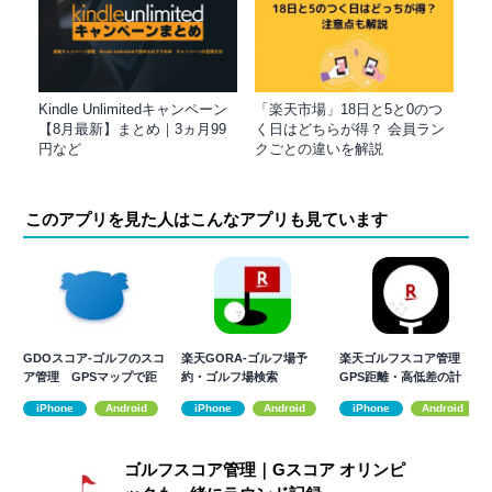
Kindle Unlimitedキャンペーン
「楽天市場」18日と5と0のつ
【8月最新】まとめ｜3ヵ月99
く日はどちらが得？ 会員ラン
円など
クごとの違いを解説
このアプリを見た人はこんなアプリも見ています
GDOスコア-ゴルフのスコ
楽天GORA-ゴルフ場予
楽天ゴルフスコア管理
ア管理 GPSマップで距
約・ゴルフ場検索
GPS距離・高低差の計
離を計測
測・スイング解析
iPhone
Android
iPhone
Android
iPhone
Android
ゴルフスコア管理｜Gスコア オリンピ