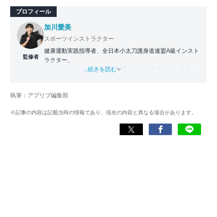
プロフィール
加川愛美
スポーツインストラクター
健康運動実践指導者、全日本小太刀護身道連盟A級インスト
監修者
ラクター。
2006年よりスポーツ教室を主宰し、小・中学生から高齢者
...続きを読む
まで幅広い世代に運動指導を実施。地域に根ざした活動の
傍ら、スポーツイベントの企画・運営にも携わる。
執筆：アプリブ編集部
近年は、アプリ専門家としてラジオやセミナーにも登壇。
※記事の内容は記載当時の情報であり、現在の内容と異なる場合があります。
日常生活をより豊かにするヘルスケアアプリの活用法を、
メディアや講演を通じて広く発信している。