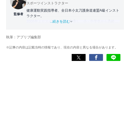
スポーツインストラクター
健康運動実践指導者、全日本小太刀護身道連盟A級インスト
監修者
ラクター。
2006年よりスポーツ教室を主宰し、小・中学生から高齢者
...続きを読む
まで幅広い世代に運動指導を実施。地域に根ざした活動の
傍ら、スポーツイベントの企画・運営にも携わる。
執筆：アプリブ編集部
近年は、アプリ専門家としてラジオやセミナーにも登壇。
※記事の内容は記載当時の情報であり、現在の内容と異なる場合があります。
日常生活をより豊かにするヘルスケアアプリの活用法を、
メディアや講演を通じて広く発信している。