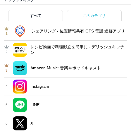
すべて
このカテゴリ
iシェアリング - 位置情報共有 GPS 電話 追跡アプリ
1
レシピ動画で料理献立を簡単‪に - デリッシュキッチ
2
ン
Amazon Music: 音楽やポッドキャスト
3
Instagram
4
LINE
5
X
6