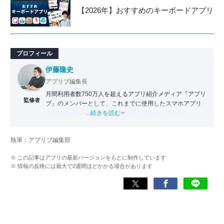
【2026年】おすすめのキーボードアプリ
プロフィール
伊藤隆史
アプリブ編集長
月間利用者数750万人を超えるアプリ紹介メディア『アプリ
監修者
ブ』のメンバーとして、これまでに使用したスマホアプリ
の数は25,000以上。アプリの知見を活かし、テレビ・
...続きを読む
Web・ラジオなどのメディアに出演。
【メディア出演歴】日本テレビ『午前0時の森』（人生効率
執筆：アプリブ編集部
化アプリの紹介）、TBS『サタプラ』（スマホライフが変
わる神アプリの紹介）、J-WAVE『STEP ONE』（今話題の
※ この記事はアプリの最新バージョンをもとに制作しています
スマホアプリ）他
※ 情報の反映には最大で2週間ほどかかる場合があります
Wikipedia
X(旧：Twitter）