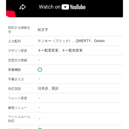
対応する特殊文
絵文字
字
テンキー（フリック）、QWERTY、Godan
入力配列
キー配置変更、キー配色変更
デザイン変更
－
定型文の登録
辞書機能
－
手書き入力
日本語、英語
対応言語
－
フォント変更
－
練習メニュー
マッシュルーム
－
対応