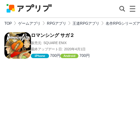
TOP
ゲームアプリ
RPGアプリ
王道RPGアプリ
名作RPGシリーズ
ロマンシング サガ２
販売元:
SQUARE ENIX
最終アップデート日:
2020年4月1日
700円
700円
iPhone
Android