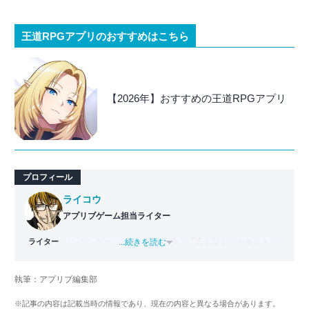
王道RPGアプリのおすすめはこちら
【2026年】おすすめの王道RPGアプリ
プロフィール
ライコウ
アプリブゲーム担当ライター
ライター
バンタンゲームアカデミー
...続きを読む
出身。「広く深く」をモットー
に、あらゆるジャンルのゲームに精通する筋金入りのゲー
マー。プレイ済みタイトルは2,000本を超えており、アプリ
執筆：アプリブ編集部
ゲームだけでも1,000本以上。ゲーム開発者を目指した経験
もあり、ゲームの深い理解を持つ。現在はゲームを遊び尽
※記事の内容は記載当時の情報であり、現在の内容と異なる場合があります。
くして面白さを引き出し、人々に伝えるためゲームライタ