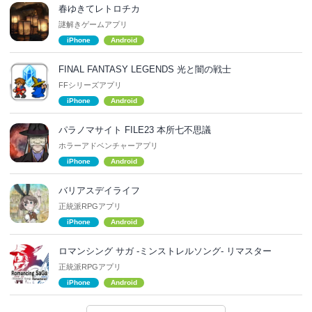
春ゆきてレトロチカ
謎解きゲームアプリ
iPhone
Android
FINAL FANTASY LEGENDS 光と闇の戦士
FFシリーズアプリ
iPhone
Android
パラノマサイト FILE23 本所七不思議
ホラーアドベンチャーアプリ
iPhone
Android
バリアスデイライフ
正統派RPGアプリ
iPhone
Android
ロマンシング サガ -ミンストレルソング- リマスター
正統派RPGアプリ
iPhone
Android