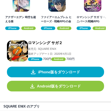
アナザーエデン 時空を超
ファイアーエムブレム ヒ
ロマンシング サガ リ・ユ
える猫
ーローズ - 戦略RPGの金
ニバース/戦略RPG
字塔
iPhone
Android
iPhone
Android
iPhone
Android
ロマンシング サガ２
販売元:
SQUARE ENIX
最終アップデート日:
2020年4月1日
700円
700円
iPhone
Android
iPhone版をダウンロード
Android版をダウンロード
SQUARE ENIX のアプリ