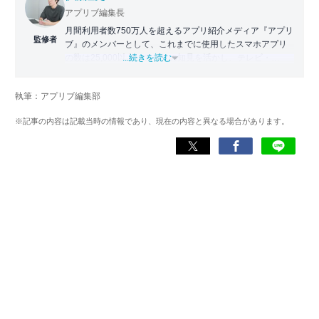
アプリブ編集長
月間利用者数750万人を超えるアプリ紹介メディア『アプリ
監修者
ブ』のメンバーとして、これまでに使用したスマホアプリ
の数は25,000以上。アプリの知見を活かし、テレビ・
...続きを読む
Web・ラジオなどのメディアに出演。
【メディア出演歴】日本テレビ『午前0時の森』（人生効率
執筆：アプリブ編集部
化アプリの紹介）、TBS『サタプラ』（スマホライフが変
わる神アプリの紹介）、J-WAVE『STEP ONE』（今話題の
※記事の内容は記載当時の情報であり、現在の内容と異なる場合があります。
スマホアプリ）他
Wikipedia
X(旧：Twitter）