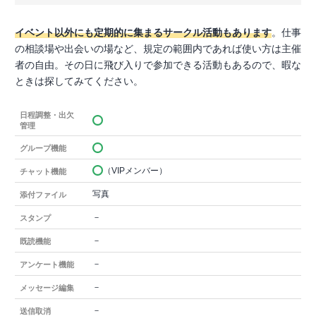
イベント以外にも定期的に集まるサークル活動もあります
。仕事
の相談場や出会いの場など、規定の範囲内であれば使い方は主催
者の自由。その日に飛び入りで参加できる活動もあるので、暇な
ときは探してみてください。
日程調整・出欠
管理
グループ機能
（VIPメンバー）
チャット機能
写真
添付ファイル
－
スタンプ
－
既読機能
－
アンケート機能
－
メッセージ編集
－
送信取消