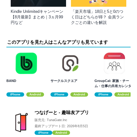
Kindle Unlimitedキャンペーン
「楽天市場」18日と5と0のつ
【8月最新】まとめ｜3ヵ月99
く日はどちらが得？ 会員ラン
円など
クごとの違いを解説
このアプリを見た人はこんなアプリも見ています
BAND
サークルスクエア
GroupCal: 家族・チー
ム・仕事の共有カレンダ
ー
iPhone
Android
iPhone
Android
iPhone
Android
つなげーと - 趣味友アプリ
販売元:
TunaGate.Inc
最終アップデート日:
2026年8月5日
iPhone
Android