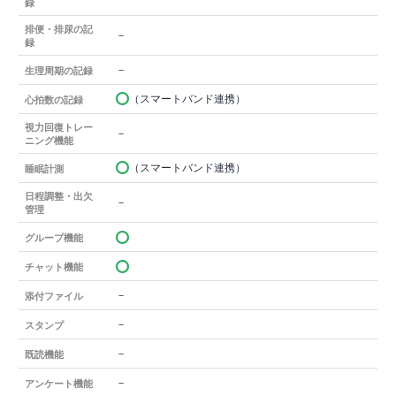
録
排便・排尿の記
－
録
－
生理周期の記録
（スマートバンド連携）
心拍数の記録
視力回復トレー
－
ニング機能
（スマートバンド連携）
睡眠計測
日程調整・出欠
－
管理
グループ機能
チャット機能
－
添付ファイル
－
スタンプ
－
既読機能
－
アンケート機能