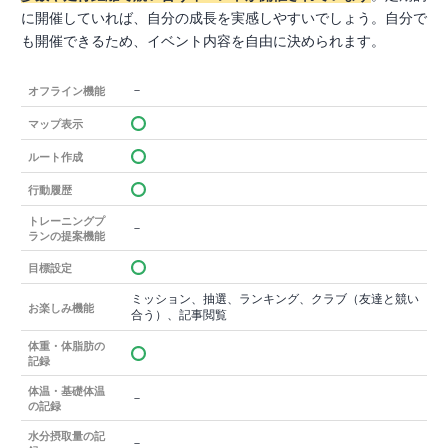
に開催していれば、自分の成長を実感しやすいでしょう。自分で
も開催できるため、イベント内容を自由に決められます。
－
オフライン機能
マップ表示
ルート作成
行動履歴
トレーニングプ
－
ランの提案機能
目標設定
ミッション、抽選、ランキング、クラブ（友達と競い
お楽しみ機能
合う）、記事閲覧
体重・体脂肪の
記録
体温・基礎体温
－
の記録
水分摂取量の記
－