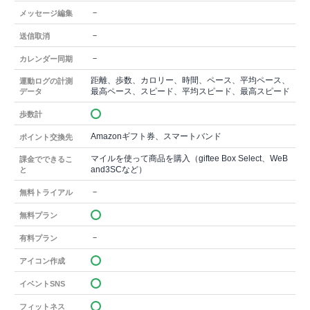
－
メッセージ編集
－
送信取消
－
カレンダー同期
距離、歩数、カロリー、時間、ペース、平均ペース、
運動ログの計測
最高ペース、スピード、平均スピード、最高スピード
データ
歩数計
Amazonギフト券、スマートバンド
ポイント交換先
マイルを使って商品を購入（giftee Box Select、WeB
課金でできるこ
and3SCなど）
と
－
無料トライアル
無料プラン
－
有料プラン
アイコン作成
イベントSNS
フィットネス