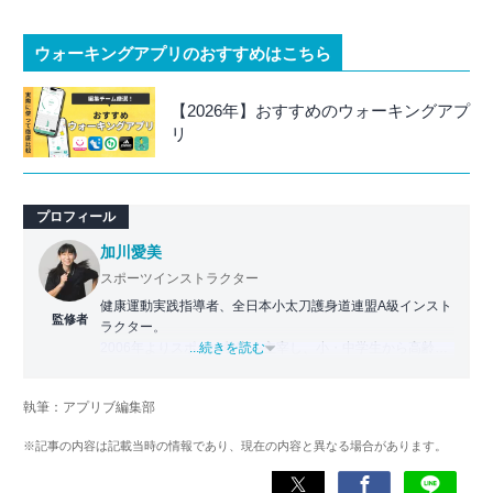
ウォーキングアプリのおすすめはこちら
【2026年】おすすめのウォーキングアプ
リ
プロフィール
加川愛美
スポーツインストラクター
健康運動実践指導者、全日本小太刀護身道連盟A級インスト
監修者
ラクター。
2006年よりスポーツ教室を主宰し、小・中学生から高齢者
...続きを読む
まで幅広い世代に運動指導を実施。地域に根ざした活動の
傍ら、スポーツイベントの企画・運営にも携わる。
執筆：アプリブ編集部
近年は、アプリ専門家としてラジオやセミナーにも登壇。
※記事の内容は記載当時の情報であり、現在の内容と異なる場合があります。
日常生活をより豊かにするヘルスケアアプリの活用法を、
メディアや講演を通じて広く発信している。