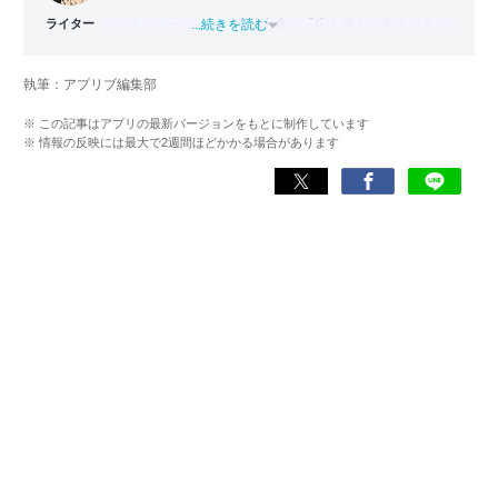
ライター
バンタンゲームアカデミー
...続きを読む
出身。「広く深く」をモットー
に、あらゆるジャンルのゲームに精通する筋金入りのゲー
マー。プレイ済みタイトルは2,000本を超えており、アプリ
執筆：アプリブ編集部
ゲームだけでも1,000本以上。ゲーム開発者を目指した経験
もあり、ゲームの深い理解を持つ。現在はゲームを遊び尽
※ この記事はアプリの最新バージョンをもとに制作しています
くして面白さを引き出し、人々に伝えるためゲームライタ
※ 情報の反映には最大で2週間ほどかかる場合があります
ーへと転向。
複数のゲームメディアの立ち上げや運営に携わるほか、ゲ
ーム公式から名指しで攻略記事依頼を受けるなど、執筆の
正確性や専門知識の深さは業界内でも高く評価されてい
る。現在は、アプリブでゲーム関連のコンテンツを豊富に
執筆中。