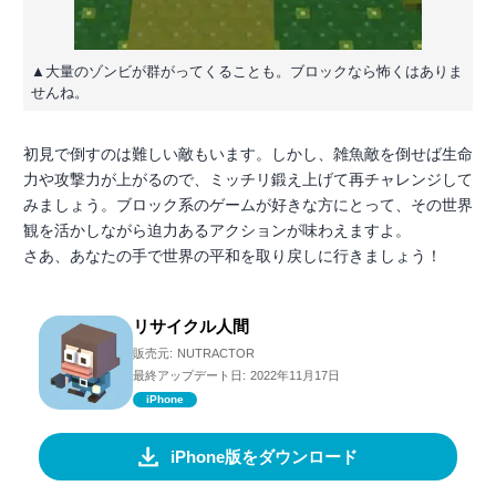
▲大量のゾンビが群がってくることも。ブロックなら怖くはありま
せんね。
初見で倒すのは難しい敵もいます。しかし、雑魚敵を倒せば生命
力や攻撃力が上がるので、ミッチリ鍛え上げて再チャレンジして
みましょう。ブロック系のゲームが好きな方にとって、その世界
観を活かしながら迫力あるアクションが味わえますよ。
さあ、あなたの手で世界の平和を取り戻しに行きましょう！
リサイクル人間
販売元:
NUTRACTOR
最終アップデート日:
2022年11月17日
iPhone
iPhone版をダウンロード