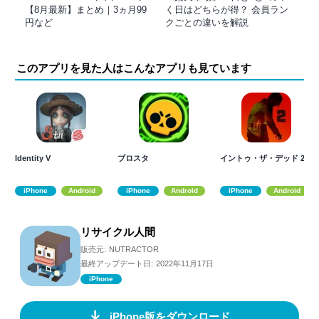
【8月最新】まとめ｜3ヵ月99
く日はどちらが得？ 会員ラン
円など
クごとの違いを解説
このアプリを見た人はこんなアプリも見ています
Identity V
ブロスタ
イントゥ・ザ・デッド 2
iPhone
Android
iPhone
Android
iPhone
Android
リサイクル人間
販売元:
NUTRACTOR
最終アップデート日:
2022年11月17日
iPhone
iPhone版をダウンロード