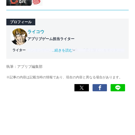
プロフィール
ライコウ
アプリブゲーム担当ライター
ライター
バンタンゲームアカデミー
...続きを読む
出身。「広く深く」をモットー
に、あらゆるジャンルのゲームに精通する筋金入りのゲー
マー。プレイ済みタイトルは2,000本を超えており、アプリ
執筆：アプリブ編集部
ゲームだけでも1,000本以上。ゲーム開発者を目指した経験
もあり、ゲームの深い理解を持つ。現在はゲームを遊び尽
※記事の内容は記載当時の情報であり、現在の内容と異なる場合があります。
くして面白さを引き出し、人々に伝えるためゲームライタ
ーへと転向。
複数のゲームメディアの立ち上げや運営に携わるほか、ゲ
ーム公式から名指しで攻略記事依頼を受けるなど、執筆の
正確性や専門知識の深さは業界内でも高く評価されてい
る。現在は、アプリブでゲーム関連のコンテンツを豊富に
執筆中。