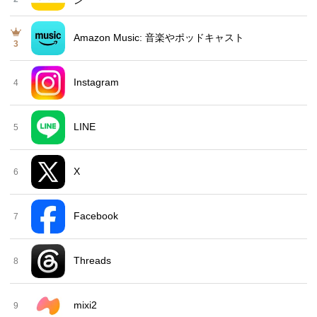
Amazon Music: 音楽やポッドキャスト
3
Instagram
4
LINE
5
X
6
Facebook
7
Threads
8
mixi2
9