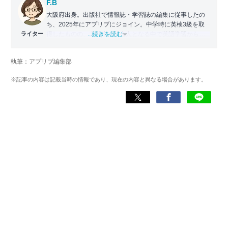
F.B
大阪府出身。出版社で情報誌・学習誌の編集に従事したの
ち、2025年にアプリブにジョイン。中学時に英検3級を取
ライター
得したものの、大学生・社会人となる中で英語学習から遠
...続きを読む
ざかる。勉強系アプリ担当となったことから、アプリでの
英語学習を再開。英語が苦手な人や勉強が続かない人に寄
執筆：アプリブ編集部
り添える記事を目指している。
※記事の内容は記載当時の情報であり、現在の内容と異なる場合があります。