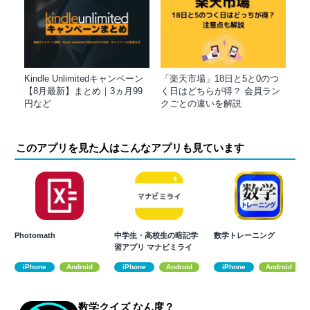
Kindle Unlimitedキャンペーン
「楽天市場」18日と5と0のつ
【8月最新】まとめ｜3ヵ月99
く日はどちらが得？ 会員ラン
円など
クごとの違いを解説
このアプリを見た人はこんなアプリも見ています
Photomath
中学生・高校生の暗記学
数学トレーニング
習アプリ マナビミライ
iPhone
Android
iPhone
Android
iPhone
Android
数学クイズ なん度？