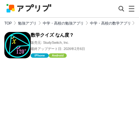
TOP
勉強アプリ
中学・高校の勉強アプリ
中学・高校の数学アプリ
数学クイズ なん度？
販売元:
StudySwitch, Inc.
最終アップデート日:
2026年2月6日
iPhone
Android