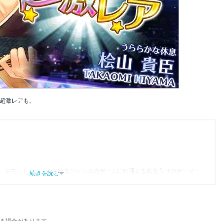
超激レアも。
」をモットーに、あらゆるジャンルのゲームに精通する筋金入りのゲーマー。
...続きを読む
り、アプリゲームだけでも1,000本以上。ゲーム開発者を目指した経験もあり、ゲ
尽くして面白さを引き出し、人々に伝えるためゲームライターへと転向。
わるほか、ゲーム公式から名指しで攻略記事依頼を受けるなど、執筆の正確性
ている。現在は、アプリブでゲーム関連のコンテンツを豊富に執筆中。