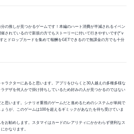
自分の推しが見つかるゲームです！本編のハート消費が半減されるイベン
催されているので新規の方でもストーリーに付いて行きやすいです(*´v
ですとドロップカードを集めて報酬をGETできるので無課金の方でも十分
ャラクターにあると思います。アプリをひらくと30人越えの多種多様な
ャラデザを何人かで掛け持ちしているため好みの人が見つかるのではない
だと思います。シナリオ重視のゲームだと進めるためのシステムが単純で
ょうが、このゲームは100を超えるギミックがあなたを待ち受けていま
ムをお勧めします。スタマイはカードのレアリティにかかわらず便利なス
うにかなります。