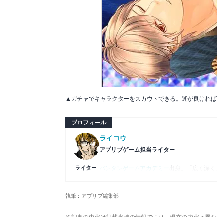
▲ガチャでキャラクターをスカウトできる。運が良ければ
プロフィール
ライコウ
アプリブゲーム担当ライター
ライター
バンタンゲームアカデミー
出身。「広く深く
プレイ済みタイトルは2,000本を超えてお
ームの深い理解を持つ。現在はゲームを遊び
執筆：アプリブ編集部
複数のゲームメディアの立ち上げや運営に携
や専門知識の深さは業界内でも高く評価され