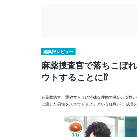
編集部レビュー
麻薬捜査官で落ちこぼ
ウトすることに⁉
麻薬取締官、通称マトリに特殊な理由で就いた女性が
に適した男性をスカウトせよ」という任務が！ 成長