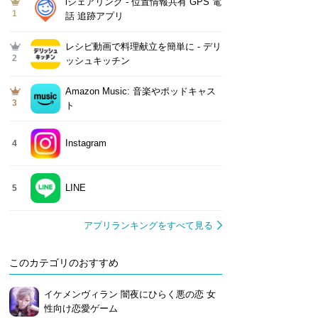
iシェアリング - 位置情報共有 GPS 電
1
話 追跡アプリ
レシピ動画で料理献立を簡単‪に - デリ
2
ッシュキッチン
Amazon Music: 音楽やポッドキャス
3
ト
Instagram
4
LINE
5
アプリランキングをすべて見る
このカテゴリのおすすめ
イケメンヴィラン 闇夜にひらく悪の恋 女
性向け恋愛ゲーム