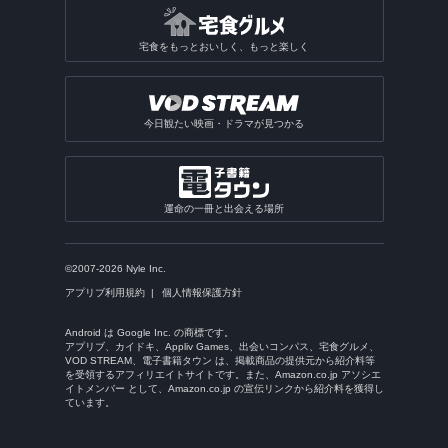
宅食をもっとおいしく、もっと楽しく
今日観たい映画・ドラマが見つかる
運命の一冊と出会える場所
©2007-2026 Nyle Inc.
アプリブ利用規約
個人情報保護方針
Android は Google Inc. の商標です。
アプリブ、カイドキ、Appliv Games、出会いコンパス、宅食グルメ、
VOD STREAM、電子書籍タウン は、掲載商品の提供元から紹介料等
を受領するアフィリエイトサイトです。また、Amazon.co.jp アソシエ
イトメンバー として、Amazon.co.jp の宣伝リンクから紹介料を獲得し
ています。