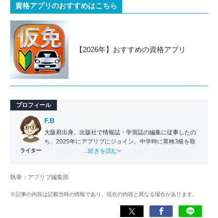
資格アプリのおすすめはこちら
【2026年】おすすめの資格アプリ
プロフィール
F.B
大阪府出身。出版社で情報誌・学習誌の編集に従事したの
ち、2025年にアプリブにジョイン。中学時に英検3級を取
ライター
得したものの、大学生・社会人となる中で英語学習から遠
...続きを読む
ざかる。勉強系アプリ担当となったことから、アプリでの
英語学習を再開。英語が苦手な人や勉強が続かない人に寄
執筆：アプリブ編集部
り添える記事を目指している。
※記事の内容は記載当時の情報であり、現在の内容と異なる場合があります。