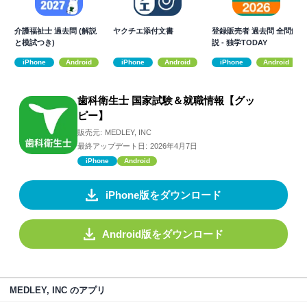
介護福祉士 過去問 (解説
ヤクチエ添付文書
登録販売者 過去問 全問解
と模試つき)
説 - 独学TODAY
iPhone
Android
iPhone
Android
iPhone
Android
歯科衛生士 国家試験＆就職情報【グッ
ピー】
販売元:
MEDLEY, INC
最終アップデート日:
2026年4月7日
iPhone
Android
iPhone版をダウンロード
Android版をダウンロード
MEDLEY, INC のアプリ