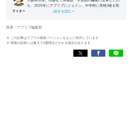
ち、2025年にアプリブにジョイン。中学時に英検3級を取
ライター
得したものの、大学生・社会人となる中で英語学習から遠
...続きを読む
ざかる。勉強系アプリ担当となったことから、アプリでの
英語学習を再開。英語が苦手な人や勉強が続かない人に寄
執筆：アプリブ編集部
り添える記事を目指している。
※ この記事はアプリの最新バージョンをもとに制作しています
※ 情報の反映には最大で2週間ほどかかる場合があります