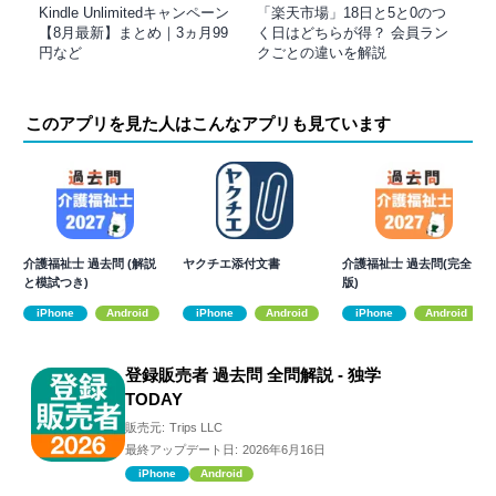
Kindle Unlimitedキャンペーン
「楽天市場」18日と5と0のつ
【8月最新】まとめ｜3ヵ月99
く日はどちらが得？ 会員ラン
円など
クごとの違いを解説
このアプリを見た人はこんなアプリも見ています
介護福祉士 過去問 (解説
ヤクチエ添付文書
介護福祉士 過去問(完全
と模試つき)
版)
iPhone
Android
iPhone
Android
iPhone
Android
登録販売者 過去問 全問解説 - 独学
TODAY
販売元:
Trips LLC
最終アップデート日:
2026年6月16日
iPhone
Android