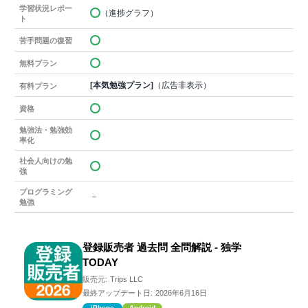
学習状況レポー
（進捗グラフ）
ト
苦手問題の復習
無料プラン
[本気勉強プラン]
（広告非表示）
有料プラン
資格
勉強法・勉強効
率化
社会人向けの勉
強
プログラミング
－
勉強
登録販売者 過去問 全問解説 - 独学
TODAY
販売元:
Trips LLC
最終アップデート日:
2026年6月16日
iPhone
Android