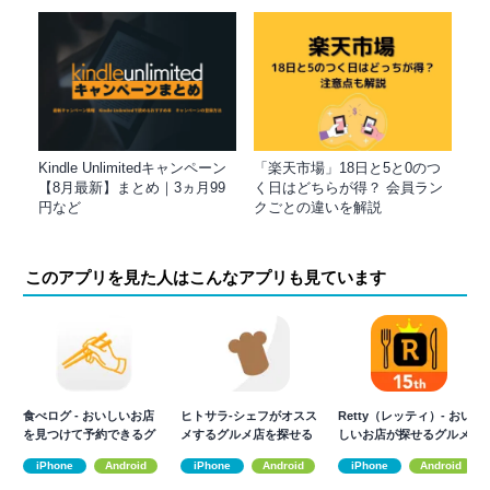
Kindle Unlimitedキャンペーン
「楽天市場」18日と5と0のつ
【8月最新】まとめ｜3ヵ月99
く日はどちらが得？ 会員ラン
円など
クごとの違いを解説
このアプリを見た人はこんなアプリも見ています
食べログ - おいしいお店
ヒトサラ-シェフがオスス
Retty（レッティ）- おい
を見つけて予約できるグ
メするグルメ店を探せる
しいお店が探せるグルメ
ルメアプリ
グルメ アプリ
アプリ
iPhone
Android
iPhone
Android
iPhone
Android