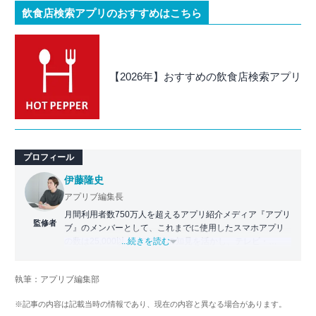
飲食店検索アプリのおすすめはこちら
【2026年】おすすめの飲食店検索アプリ
プロフィール
伊藤隆史
アプリブ編集長
月間利用者数750万人を超えるアプリ紹介メディア『アプリ
監修者
ブ』のメンバーとして、これまでに使用したスマホアプリ
の数は25,000以上。アプリの知見を活かし、テレビ・
...続きを読む
Web・ラジオなどのメディアに出演。
【メディア出演歴】日本テレビ『午前0時の森』（人生効率
執筆：アプリブ編集部
化アプリの紹介）、TBS『サタプラ』（スマホライフが変
わる神アプリの紹介）、J-WAVE『STEP ONE』（今話題の
※記事の内容は記載当時の情報であり、現在の内容と異なる場合があります。
スマホアプリ）他