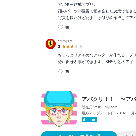
アバター作成アプリ。
顔のパーツが豊富で組み合わせ次第で似せ
写真も良いけどたまには似顔絵作成してア
88
Stuttgart
3
ちょっとリアルめなアバターが作れるアプ
分に似せる事ができます。SNSなどのアイ
96
アバクリ！！ 〜アバ
販売元:
Yuki Tsujihara
最終アップデート日:
2016年1月
iPhone