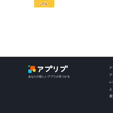
ア
ア
あなたの欲しいアプリが見つかる
レ
よ
運