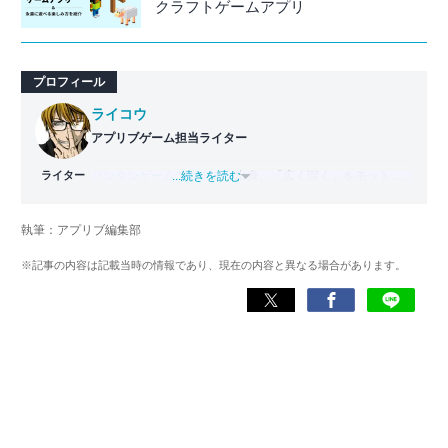
クラフトゲームアプリ
プロフィール
ライコウ
アプリブゲーム担当ライター
ライター
バンタンゲームアカデミー
...続きを読む
出身。「広く深く」をモットー
に、あらゆるジャンルのゲームに精通する筋金入りのゲー
マー。プレイ済みタイトルは2,000本を超えており、アプリ
執筆：アプリブ編集部
ゲームだけでも1,000本以上。ゲーム開発者を目指した経験
もあり、ゲームの深い理解を持つ。現在はゲームを遊び尽
※記事の内容は記載当時の情報であり、現在の内容と異なる場合があります。
くして面白さを引き出し、人々に伝えるためゲームライタ
ーへと転向。
複数のゲームメディアの立ち上げや運営に携わるほか、ゲ
ーム公式から名指しで攻略記事依頼を受けるなど、執筆の
正確性や専門知識の深さは業界内でも高く評価されてい
る。現在は、アプリブでゲーム関連のコンテンツを豊富に
執筆中。