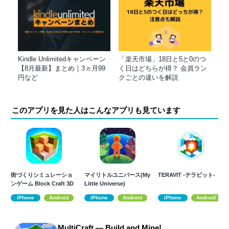
Kindle Unlimitedキャンペーン
「楽天市場」18日と5と0のつ
【8月最新】まとめ｜3ヵ月99
く日はどちらが得？ 会員ラン
円など
クごとの違いを解説
このアプリを見た人はこんなアプリも見ています
街づくりシミュレーショ
マイリトルユニバース(My
TERAVIT -テラビット-
ンゲーム Block Craft 3D
Little Universe)
iPhone
Android
iPhone
Android
iPhone
Android
MultiCraft — Build and Mine!