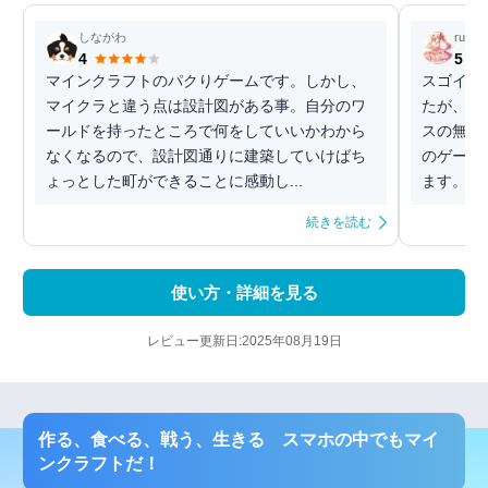
しながわ
ruby
4
5
マインクラフトのパクりゲームです。しかし、
スゴイで
マイクラと違う点は設計図がある事。自分のワ
たが、単
ールドを持ったところで何をしていいかわから
スの無さ
なくなるので、設計図通りに建築していけばち
のゲーム
ょっとした町ができることに感動し...
ます。オ
続きを読む
使い方・詳細を見る
レビュー更新日:2025年08月19日
作る、食べる、戦う、生きる スマホの中でもマイ
ンクラフトだ！