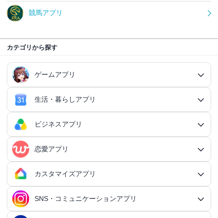
競馬アプリ
カテゴリから探す
ゲームアプリ
生活・暮らしアプリ
ゲームアプリ総合
RPGアプリ
ビジネスアプリ
生活・暮らしアプリ総合
RPGアプリ総合
アクションゲームアプリ
ファイナンスアプリ
恋愛アプリ
ビジネスアプリ総合
王道RPGアプリ
アクションゲームアプリ総合
シミュレーションアプリ
家計簿アプリ
日記アプリ
タスク管理アプリ
カスタマイズアプリ
恋愛アプリ総合
アクションRPGアプリ
2Dアクションアプリ
ふるさと納税アプリ
シミュレーションアプリ総合
対戦・協力ゲームアプリ
日記アプリ総合
行動記録アプリ
タスク管理アプリ総合
QRコードアプリ
マッチングアプリ
SNS・コミュニケーションアプリ
シミュレーションRPGアプリ
カスタマイズアプリ総合
3Dアクションアプリ
貯金アプリ
育成シミュレーションアプリ
SNS感覚の日記アプリ
対戦・協力ゲームアプリ総合
シューティングゲームアプリ
個人タスク管理アプリ
行動記録アプリ総合
ポイ活アプリ
QRコードアプリ総合
OCRアプリ
ダンジョンRPGアプリ