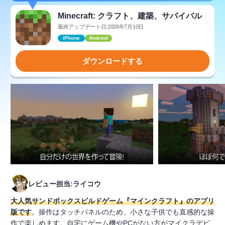
Minecraft: クラフト、建築、サバイバル
最終アップデート日:2026年7月10日
iPhone
Android
ダウンロードする
レビュー担当:ライコウ
大人気サンドボックスビルドゲーム『マインクラフト』のアプリ
版です
。操作はタッチパネルのため、小さな子供でも直感的な操
作で楽しめます。自宅にゲーム機やPCがない方がマイクラデビ