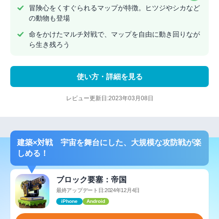
冒険心をくすぐられるマップが特徴。ヒツジやシカなど
の動物も登場
命をかけたマルチ対戦で、マップを自由に動き回りなが
ら生き残ろう
使い方・詳細を見る
レビュー更新日:2023年03月08日
建築×対戦 宇宙を舞台にした、大規模な攻防戦が楽
しめる！
ブロック要塞：帝国
最終アップデート日:2024年12月4日
iPhone
Android