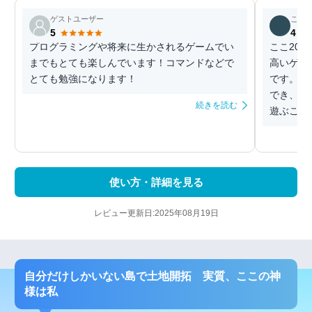
ゲストユーザー
こは
5
4
プログラミングや将来に生かされるゲームでい
ここ20
までもとても楽しんでいます！コマンドなどで
高いゲー
とても勉強になります！
です。 
でき、ベ
続きを読む
遊ぶことが
使い方・詳細を見る
レビュー更新日:2025年08月19日
自分だけしかいない島で土地開拓 実質、ここの神
様は私