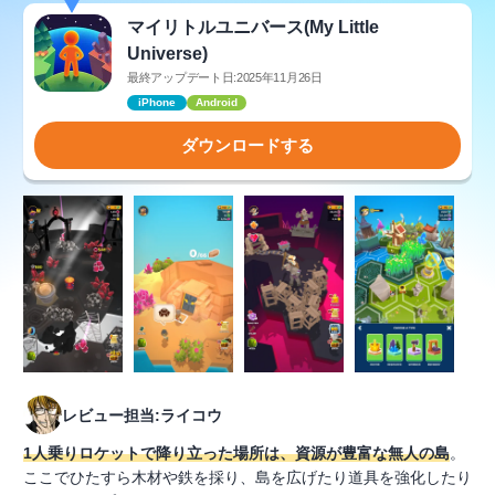
マイリトルユニバース(My Little
Universe)
最終アップデート日:2025年11月26日
iPhone
Android
ダウンロードする
レビュー担当:ライコウ
1人乗りロケットで降り立った場所は、資源が豊富な無人の島
。
ここでひたすら木材や鉄を採り、島を広げたり道具を強化したり