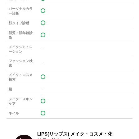
パーソナルカラ
ー診断
顔タイプ診断
肌質・肌年齢診
断
メイクシミュレ
－
ーション
ファッション検
－
索
メイク・コスメ
検索
－
鏡
メイク・スキン
ケア
ネイル
LIPS(リップス) メイク・コスメ・化