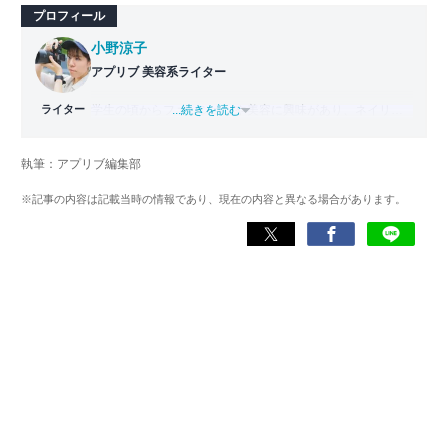
プロフィール
小野涼子
アプリブ 美容系ライター
ライター
学生の頃からファッションや美容に興味があり、ネイリス
...続きを読む
ト技能検定２級、ジェルネイル技能検定上級を取得して、
ネイリストとして勤務。その後ファッションにも興味が出
執筆：アプリブ編集部
たため、アパレル系ECサイトのライターを経験。アプリブ
入社後は、美容や写真加工などのジャンルを専門に、最新
※記事の内容は記載当時の情報であり、現在の内容と異なる場合があります。
の美容トレンドに特化したライターとして活躍している。
現在は美容の知識を活かして、自撮りアプリ
『BeautyPlus』に詳しいライターとして記事執筆に専念。
男女問わず自分の魅力を最大限に見せられる手助けになる
よう、わかりやすく丁寧をモットーに記事を執筆してい
る。