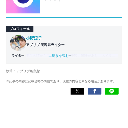
プロフィール
小野涼子
アプリブ 美容系ライター
ライター
学生の頃からファッションや美容に興味があり、ネイリス
...続きを読む
ト技能検定２級、ジェルネイル技能検定上級を取得して、
ネイリストとして勤務。その後ファッションにも興味が出
執筆：アプリブ編集部
たため、アパレル系ECサイトのライターを経験。アプリブ
入社後は、美容や写真加工などのジャンルを専門に、最新
※記事の内容は記載当時の情報であり、現在の内容と異なる場合があります。
の美容トレンドに特化したライターとして活躍している。
現在は美容の知識を活かして、自撮りアプリ
『BeautyPlus』に詳しいライターとして記事執筆に専念。
男女問わず自分の魅力を最大限に見せられる手助けになる
よう、わかりやすく丁寧をモットーに記事を執筆してい
る。