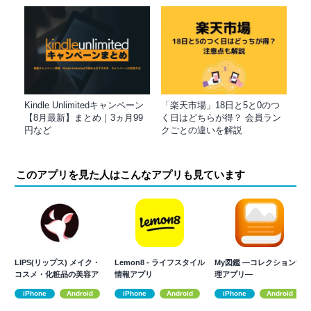
Kindle Unlimitedキャンペーン
「楽天市場」18日と5と0のつ
【8月最新】まとめ｜3ヵ月99
く日はどちらが得？ 会員ラン
円など
クごとの違いを解説
このアプリを見た人はこんなアプリも見ています
LIPS(リップス) メイク・
Lemon8 - ライフスタイル
My図鑑 ―コレクション管
コスメ・化粧品の美容ア
情報アプリ
理アプリ―
プリ
iPhone
Android
iPhone
Android
iPhone
Android