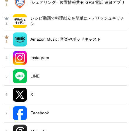
iシェアリング - 位置情報共有 GPS 電話 追跡アプリ
1
レシピ動画で料理献立を簡単‪に - デリッシュキッチ
2
ン
Amazon Music: 音楽やポッドキャスト
3
Instagram
4
LINE
5
X
6
Facebook
7