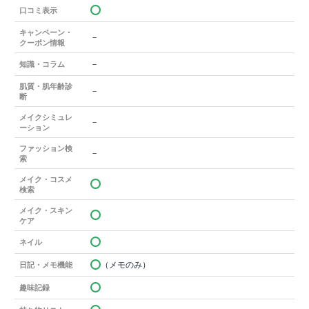
口コミ表示
キャンペーン・
－
クーポン情報
－
知識・コラム
肌質・肌年齢診
－
断
メイクシミュレ
－
ーション
ファッション検
－
索
メイク・コスメ
検索
メイク・スキン
ケア
ネイル
（メモのみ）
日記・メモ機能
趣味記録