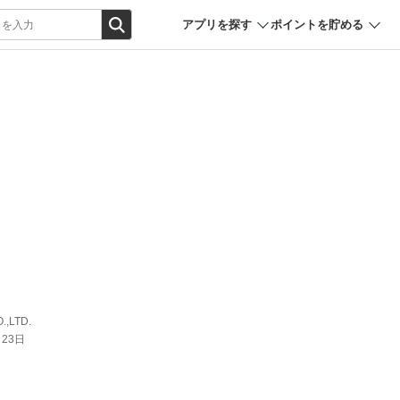
アプリを探す
ポイントを貯める
.,LTD.
月23日