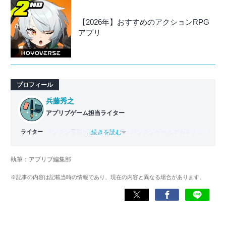
【2026年】おすすめのアクションRPG
アプリ
プロフィール
兵藤秀之
アプリブゲーム担当ライター
ライター
バンタン電脳ゲーム学院（現：バンタンゲームアカデミ
...続きを読む
ー）ゲームライター学部を2011年に卒業。2012年よりゲー
ム攻略本の執筆に参加し、ライターとしてのキャリアをス
執筆：アプリブ編集部
タート。2014年からはヴォラーレ株式会社（現：ナイル株
式会社）に所属し、ゲーム系コンテンツを中心にスマート
※記事の内容は記載当時の情報であり、現在の内容と異なる場合があります。
フォンアプリ関連の記事を10年以上制作。Webライティン
グ能力検定1級、漢字検定2級を所持。ゲームが持つ楽しさ
を、ツールにある便利さを伝わるライティングを心がけて
います。