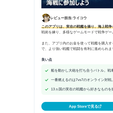
レビュー担当:ライコウ
このアプリは、実在の戦艦を操り、海上戦争
戦術を練り、多様なゲームモードで戦争ゲー
また、アプリ内のお金を使って戦艦を購入す
で、より強い戦艦で戦闘を有利に進められま
良い点
船を動かし大砲を打ち合うバトル。戦
一番燃えるのは7vs7のオンライン対
13ヵ国の実在の戦艦から好きなものを
App Storeで見る