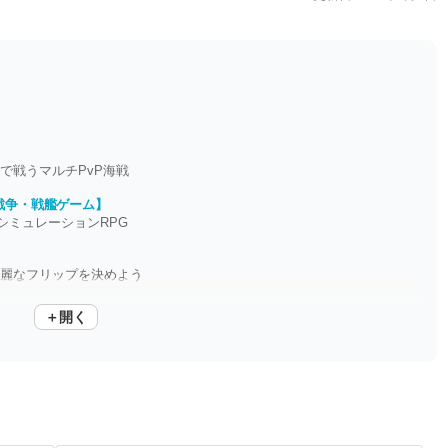
0人で戦うマルチPvP海戦
戦争・戦艦ゲーム】
シミュレーションRPG
華麗なフリップを決めよう
＋開く
ョリーロジャーの宝を手に！