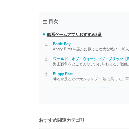
目次
船系ゲームアプリおすすめ8選
Battle Bay
Angry Birdsを遥かに超える壮大な戦い 1
ワールド・オブ・ウォーシップ・ブリッツ【
海上戦争をとことんリアルに味わえる、戦艦
Flippy Race
伸るか反るかの大ジャンプ！ 波に乗って、
テンペスト：海賊アクションRPG
海で生きる猛者たち クラーケンを超え、ジ
おすすめ関連カテゴリ