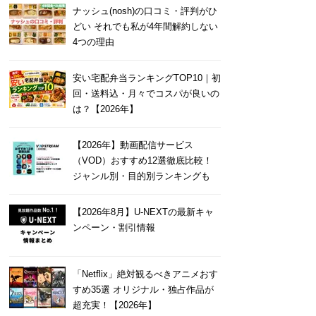
ナッシュ(nosh)の口コミ・評判がひ
どい それでも私が4年間解約しない
4つの理由
安い宅配弁当ランキングTOP10｜初
ダミャ
回・送料込・月々でコスパが良いの
4
は？【2026年】
海戦ゲーム。 使う船によっ
船に乗って海上バトルを楽しむ事がで
プや攻撃タイプなどの特徴
ます。 船の動き方もリアルに作りこま
【2026年】動画配信サービス
チーム構成も大きく勝敗に影
ていてびっくり。 敵船を打ち抜くとき
（VOD）おすすめ12選徹底比較！
また課金要素はありますが時
とても気持ちがいいです。 対戦形式な
ジャンル別・目的別ランキングも
るものが基本なので 無課金
でよりわくわくします。
.
続きを読む
続きを
【2026年8月】U-NEXTの最新キャ
ンペーン・割引情報
「Netflix」絶対観るべきアニメおす
すめ35選 オリジナル・独占作品が
超充実！【2026年】