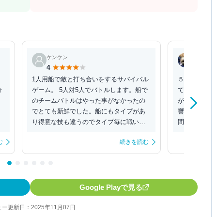
ケンケン
ボムゾー
4
4
1人用船で敵と打ち合いをするサバイバル
５対５で行う
分
ゲーム。 5人対5人でバトルします。船で
ても回復タイ
のチームバトルはやった事がなかったの
があるので 
でとても新鮮でした。船にもタイプがあ
響します。 
り得意な技も違うのでタイプ毎に戦い方
間を短縮でき
を変える必要が...
でも時間をか..
む
続きを読む
Google Playで見る
ー更新日：2025年11月07日