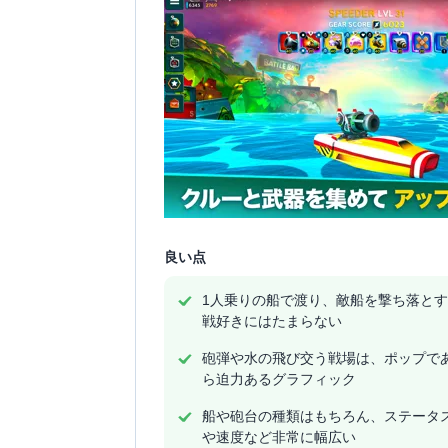
良い点
1人乗りの船で渡り、敵船を撃ち落と
戦好きにはたまらない
砲弾や水の飛び交う戦場は、ポップで
ら迫力あるグラフィック
船や砲台の種類はもちろん、ステータ
や速度など非常に幅広い