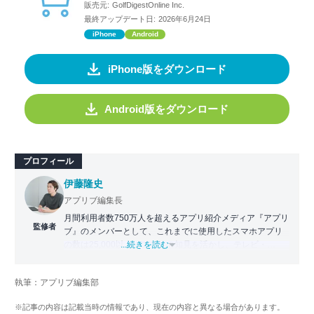
販売元:
GolfDigestOnline Inc.
最終アップデート日:
2026年6月24日
iPhone
Android
iPhone版をダウンロード
Android版をダウンロード
プロフィール
伊藤隆史
アプリブ編集長
月間利用者数750万人を超えるアプリ紹介メディア『アプリ
監修者
ブ』のメンバーとして、これまでに使用したスマホアプリ
の数は25,000以上。アプリの知見を活かし、テレビ・
...続きを読む
Web・ラジオなどのメディアに出演。
【メディア出演歴】日本テレビ『午前0時の森』（人生効率
執筆：アプリブ編集部
化アプリの紹介）、TBS『サタプラ』（スマホライフが変
わる神アプリの紹介）、J-WAVE『STEP ONE』（今話題の
※記事の内容は記載当時の情報であり、現在の内容と異なる場合があります。
スマホアプリ）他