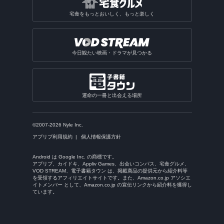
宅食をもっとおいしく、もっと楽しく
今日観たい映画・ドラマが見つかる
運命の一冊と出会える場所
©2007-2026 Nyle Inc.
アプリブ利用規約
個人情報保護方針
Android は Google Inc. の商標です。
アプリブ、カイドキ、Appliv Games、出会いコンパス、宅食グルメ、
VOD STREAM、電子書籍タウン は、掲載商品の提供元から紹介料等
を受領するアフィリエイトサイトです。また、Amazon.co.jp アソシエ
イトメンバー として、Amazon.co.jp の宣伝リンクから紹介料を獲得し
ています。