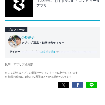
【2026年】おすすめのIT・コンピュータ
アプリ
プロフィール
小野涼子
アプリブ 写真・動画担当ライター
ライター
アプリブに入社後、趣味であるカメラを活かし、カメラや
...続きを読む
写真加工アプリを主に担当。本格的な写真加工方法から、
自撮りのコツなど女性向けの記事を得意とする。読めば
執筆：アプリブ編集部
「誰でも本格的にアプリを使いこなせるようになるコンテ
ンツ」を目標に制作している。
※ この記事はアプリの最新バージョンをもとに制作しています
※ 情報の反映には最大で2週間ほどかかる場合があります