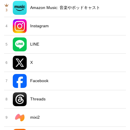
Amazon Music: 音楽やポッドキャスト
3
Instagram
4
LINE
5
X
6
Facebook
7
Threads
8
mixi2
9