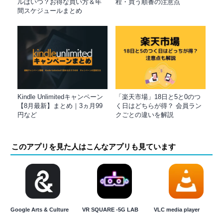
ルはいつ？お得な買い方＆年
程・買う順番の注意点
間スケジュールまとめ
Kindle Unlimitedキャンペーン
「楽天市場」18日と5と0のつ
【8月最新】まとめ｜3ヵ月99
く日はどちらが得？ 会員ラン
円など
クごとの違いを解説
このアプリを見た人はこんなアプリも見ています
Google Arts & Culture
VR SQUARE -5G LAB
VLC media player