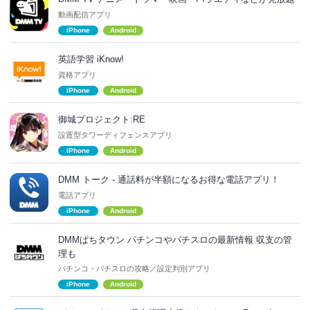
動画配信アプリ
iPhone
Android
英語学習 iKnow!
資格アプリ
iPhone
Android
御城プロジェクト:RE
設置型タワーディフェンスアプリ
iPhone
Android
DMM トーク - 通話料が半額になるお得な電話アプリ！
電話アプリ
iPhone
Android
DMMぱちタウン パチンコやパチスロの最新情報 収支の管
理も
パチンコ・パチスロの攻略／設定判別アプリ
iPhone
Android