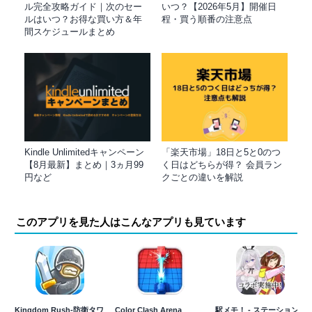
ル完全攻略ガイド｜次のセー
いつ？【2026年5月】開催日
ルはいつ？お得な買い方＆年
程・買う順番の注意点
間スケジュールまとめ
Kindle Unlimitedキャンペーン
「楽天市場」18日と5と0のつ
【8月最新】まとめ｜3ヵ月99
く日はどちらが得？ 会員ラン
円など
クごとの違いを解説
このアプリを見た人はこんなアプリも見ています
Kingdom Rush-防衛タワ
Color Clash Arena
駅メモ！ - ステーション