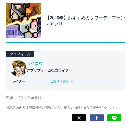
【2026年】おすすめのタワーディフェン
スアプリ
プロフィール
ライコウ
アプリブゲーム担当ライター
ライター
バンタンゲームアカデミー
...続きを読む
出身。「広く深く」をモットー
に、あらゆるジャンルのゲームに精通する筋金入りのゲー
マー。プレイ済みタイトルは2,000本を超えており、アプリ
執筆：アプリブ編集部
ゲームだけでも1,000本以上。ゲーム開発者を目指した経験
もあり、ゲームの深い理解を持つ。現在はゲームを遊び尽
※記事の内容は記載当時の情報であり、現在の内容と異なる場合があります。
くして面白さを引き出し、人々に伝えるためゲームライタ
ーへと転向。
複数のゲームメディアの立ち上げや運営に携わるほか、ゲ