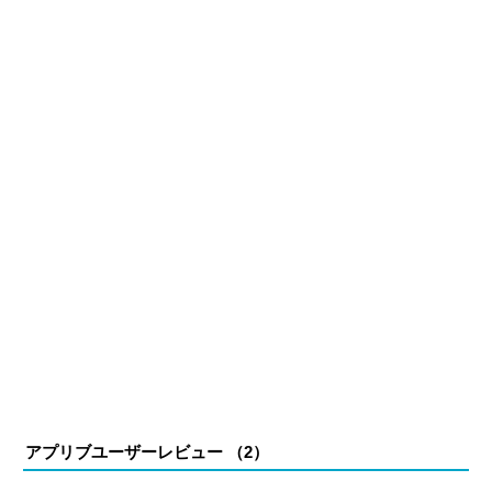
ーム公式から名指しで攻略記事依頼を受けるなど、執筆の
正確性や専門知識の深さは業界内でも高く評価されてい
る。現在は、アプリブでゲーム関連のコンテンツを豊富に
執筆中。
アプリブユーザーレビュー （
2
）