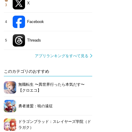
X
3
Facebook
4
Threads
5
アプリランキングをすべて見る
このカテゴリのおすすめ
無職転生 〜異世界行ったら本気だす〜
【クロエコ】
勇者連盟：暁の遠征
ドラゴンブラッド：スレイヤーズ学院（ド
ラガク）