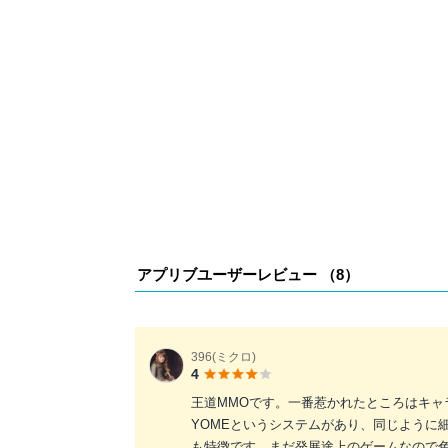
アプリブユーザーレビュー （
8
）
396(ミクロ)
4
王道MMOです。一番惹かれたところはキ
YOMEというシステムがあり、同じように
も特徴です。まだ発展途上のゲームなので