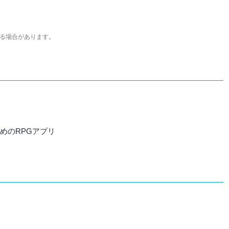
尽くして面白さを引き出し、人々に伝えるためゲームライターへと転向。
わるほか、ゲーム公式から名指しで攻略記事依頼を受けるなど、執筆の正確性
ている。現在は、アプリブでゲーム関連のコンテンツを豊富に執筆中。
る場合があります。
すめのRPGアプリ