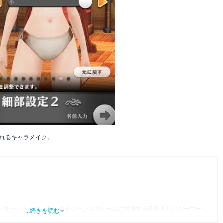
れるキャラメイク。
」をモットーに、あらゆるジャンルのゲームに精通する筋金入りのゲーマー。
...続きを読む
り、アプリゲームだけでも1,000本以上。ゲーム開発者を目指した経験もあり、ゲ