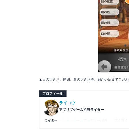
▲目の大きさ、胸囲、鼻の大きさ等、細かい所までこだわ
プロフィール
ライコウ
アプリブゲーム担当ライター
ライター
バンタンゲームアカデミー
出身。「広く深く
プレイ済みタイトルは2,000本を超えてお