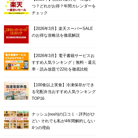
つ？どれがお得？年間カレンダーを
チェック
【2026年3月】楽天スーパーSALE
のお得な攻略法を徹底解説
【2026年3月】電子書籍サービスお
すすめ人気ランキング｜無料・還元
率・読み放題で22社を徹底比較
【100食以上実食】冷凍保存ができ
る宅配弁当おすすめ人気ランキング
TOP16
ナッシュ(nosh)の口コミ・評判がひ
どい それでも私が4年間解約しない
4つの理由