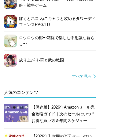
略・戦争ゲーム
ぼくとネコ-ねこキャラと攻めるタワーディ
フェンスRPG/TD
ロウロウの郷〜箱庭で楽しむ不思議な暮ら
し〜
成り上がり-華と武の戦国
すべて見る
人気のコンテンツ
【保存版】2026年Amazonセール完
全攻略ガイド｜次のセールはいつ？
お得な買い方＆年間スケジュー...
【2026年】次回の楽天セールはい