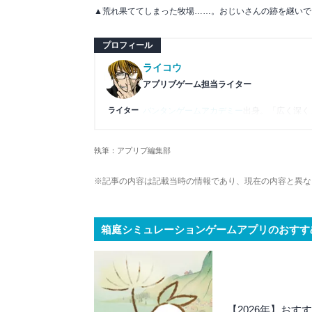
▲荒れ果ててしまった牧場……。おじいさんの跡を継いで
プロフィール
ライコウ
アプリブゲーム担当ライター
ライター
バンタンゲームアカデミー
出身。「広く深く
プレイ済みタイトルは2,000本を超えてお
ームの深い理解を持つ。現在はゲームを遊び
執筆：アプリブ編集部
複数のゲームメディアの立ち上げや運営に携
や専門知識の深さは業界内でも高く評価され
※記事の内容は記載当時の情報であり、現在の内容と異な
箱庭シミュレーションゲームアプリのおすす
【2026年】お