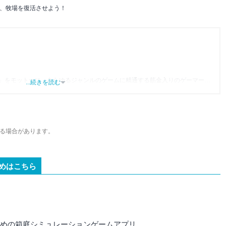
、牧場を復活させよう！
」をモットーに、あらゆるジャンルのゲームに精通する筋金入りのゲーマー。
...続きを読む
り、アプリゲームだけでも1,000本以上。ゲーム開発者を目指した経験もあり、ゲ
尽くして面白さを引き出し、人々に伝えるためゲームライターへと転向。
わるほか、ゲーム公式から名指しで攻略記事依頼を受けるなど、執筆の正確性
ている。現在は、アプリブでゲーム関連のコンテンツを豊富に執筆中。
る場合があります。
めはこちら
すすめの箱庭シミュレーションゲームアプリ