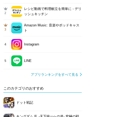
レシピ動画で料理献立を簡単‪に - デリ
2
ッシュキッチン
Amazon Music: 音楽やポッドキャス
3
ト
Instagram
4
LINE
5
アプリランキングをすべて見る
このカテゴリのおすすめ
ドット戦記
キングダム 乱 -天下統一への道- 究極の戦