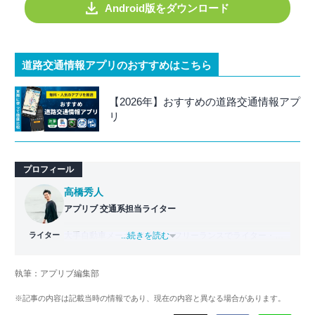
Android版をダウンロード
道路交通情報アプリのおすすめはこちら
【2026年】おすすめの道路交通情報アプ
リ
プロフィール
高橋秀人
アプリブ 交通系担当ライター
ライター
大手自動車メーカーを経て、フリーランスでライター・編
...続きを読む
集者どちらも経験。PC1台で仕事をしながら拠点を持たな
い生活スタイル、いわゆるデジタルノマドとなり日本一周
執筆：アプリブ編集部
旅をスタート。走行距離42,000km・活動期間500日以上か
けて47都道府県を制覇。
※記事の内容は記載当時の情報であり、現在の内容と異なる場合があります。