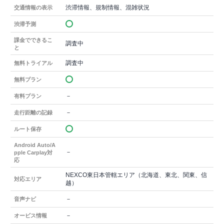
渋滞情報、規制情報、混雑状況
交通情報の表示
渋滞予測
課金でできるこ
調査中
と
調査中
無料トライアル
無料プラン
－
有料プラン
－
走行距離の記録
ルート保存
Android Auto/A
－
pple Carplay対
応
NEXCO東日本管轄エリア（北海道、東北、関東、信
対応エリア
越）
－
音声ナビ
－
オービス情報