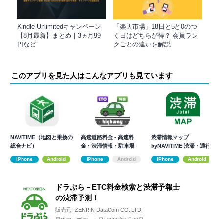
Kindle Unlimitedキャンペーン
「楽天市場」18日と5と0のつ
【8月最新】まとめ｜3ヵ月99
く日はどちらが得？ 会員ラン
円など
クごとの違いを解説
このアプリを見た人はこんなアプリも見ています
NAVITIME（地図と乗換の
高速道路料金 - 高速料
渋滞情報マップ
総合ナビ）
金・渋滞情報・駐車場
byNAVITIME 渋滞・通行
止め・高速料金
iPhone
Android
iPhone
Android
iPhone
Android
ドラぷら－ETC料金検索と渋滞予報士
の渋滞予測！
販売元:
ZENRIN DataCom CO.,LTD.