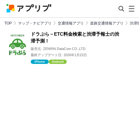
TOP
マップ・ナビアプリ
交通情報アプリ
道路交通情報アプリ
渋滞
ドラぷら－ETC料金検索と渋滞予報士の渋
滞予測！
販売元:
ZENRIN DataCom CO.,LTD.
最終アップデート日:
2026年1月22日
iPhone
Android