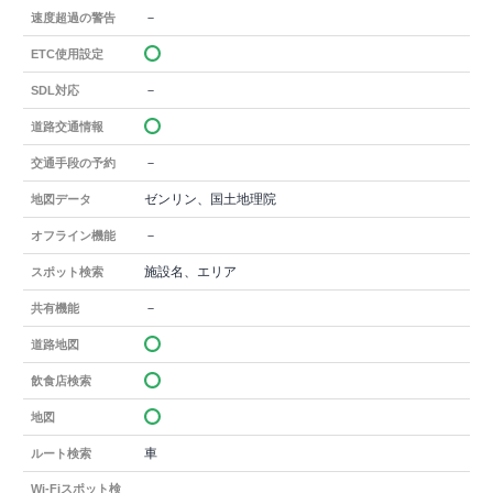
－
速度超過の警告
ETC使用設定
－
SDL対応
道路交通情報
－
交通手段の予約
ゼンリン、国土地理院
地図データ
－
オフライン機能
施設名、エリア
スポット検索
－
共有機能
道路地図
飲食店検索
地図
車
ルート検索
Wi-Fiスポット検