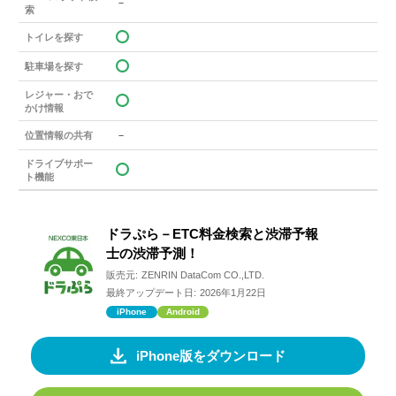
－
索
トイレを探す
駐車場を探す
レジャー・おで
かけ情報
－
位置情報の共有
ドライブサポー
ト機能
ドラぷら－ETC料金検索と渋滞予報
士の渋滞予測！
販売元:
ZENRIN DataCom CO.,LTD.
最終アップデート日:
2026年1月22日
iPhone
Android
iPhone版をダウンロード