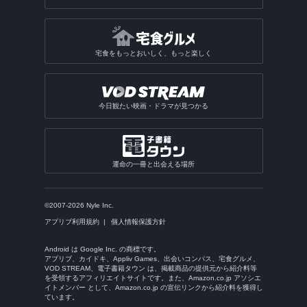
宅食をもっとおいしく、もっと楽しく
今日観たい映画・ドラマが見つかる
運命の一冊と出会える場所
©2007-2026 Nyle Inc.
アプリブ利用規約
個人情報保護方針
Android は Google Inc. の商標です。
アプリブ、カイドキ、Appliv Games、出会いコンパス、宅食グルメ、
VOD STREAM、電子書籍タウン は、掲載商品の提供元から紹介料等
を受領するアフィリエイトサイトです。また、Amazon.co.jp アソシエ
イトメンバー として、Amazon.co.jp の宣伝リンクから紹介料を獲得し
ています。