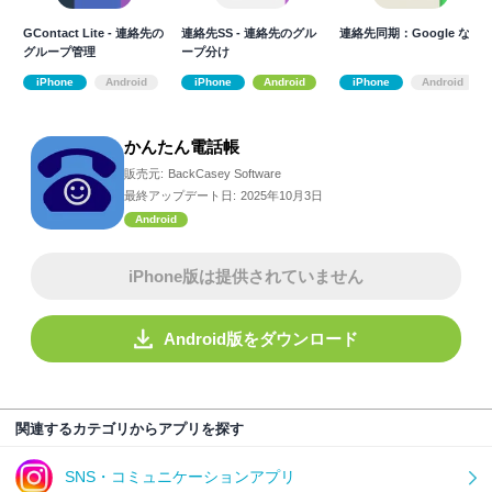
GContact Lite - 連絡先の
連絡先SS - 連絡先のグル
連絡先同期：Google など
グループ管理
ープ分け
iPhone
Android
iPhone
Android
iPhone
Android
かんたん電話帳
販売元:
BackCasey Software
最終アップデート日:
2025年10月3日
Android
iPhone版は提供されていません
Android版をダウンロード
関連するカテゴリからアプリを探す
SNS・コミュニケーションアプリ