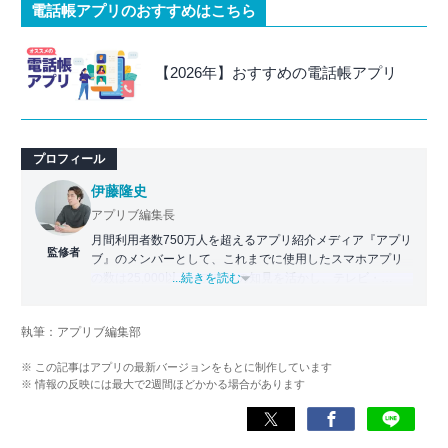
電話帳アプリのおすすめはこちら
【2026年】おすすめの電話帳アプリ
プロフィール
伊藤隆史
アプリブ編集長
月間利用者数750万人を超えるアプリ紹介メディア『アプリ
監修者
ブ』のメンバーとして、これまでに使用したスマホアプリ
の数は25,000以上。アプリの知見を活かし、テレビ・
...続きを読む
Web・ラジオなどのメディアに出演。
【メディア出演歴】日本テレビ『午前0時の森』（人生効率
執筆：アプリブ編集部
化アプリの紹介）、TBS『サタプラ』（スマホライフが変
わる神アプリの紹介）、J-WAVE『STEP ONE』（今話題の
※ この記事はアプリの最新バージョンをもとに制作しています
スマホアプリ）他
※ 情報の反映には最大で2週間ほどかかる場合があります
Wikipedia
X(旧：Twitter）