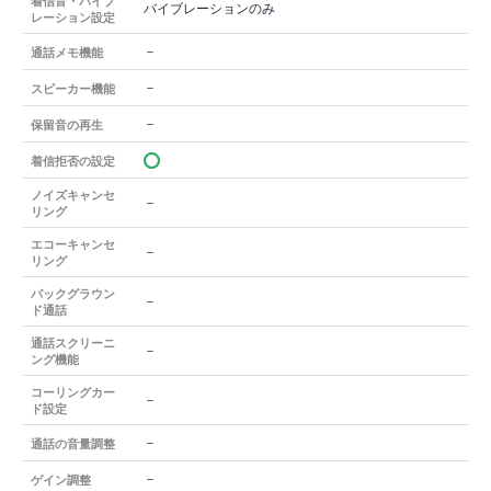
着信音・バイブ
バイブレーションのみ
レーション設定
－
通話メモ機能
－
スピーカー機能
－
保留音の再生
着信拒否の設定
ノイズキャンセ
－
リング
エコーキャンセ
－
リング
バックグラウン
－
ド通話
通話スクリーニ
－
ング機能
コーリングカー
－
ド設定
－
通話の音量調整
－
ゲイン調整