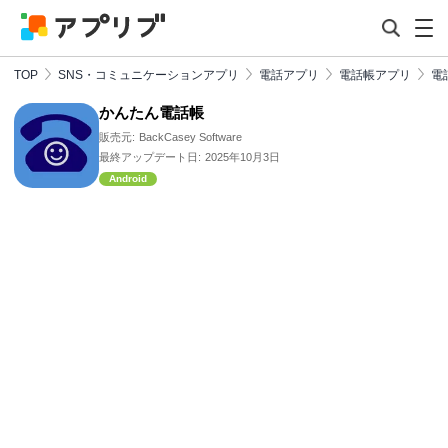
TOP
SNS・コミュニケーションアプリ
電話アプリ
電話帳アプリ
電
かんたん電話帳
販売元:
BackCasey Software
最終アップデート日:
2025年10月3日
Android