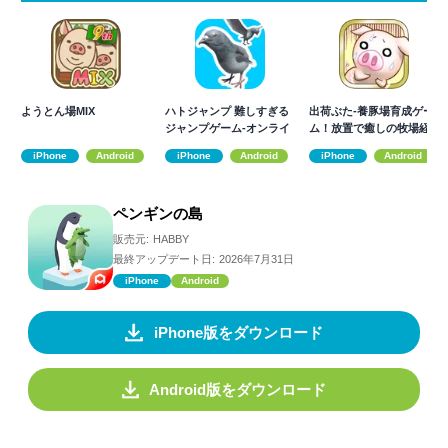
ようとん場MIX
ハトジャンプ 難しすぎる
出荷ぶた-養豚場育成ゲー
ジャンプゲーム-オンライ
ム！放置で癒しの牧場経
ン対戦
営
iPhone
Android
iPhone
Android
iPhone
Android
ペンギンの島
販売元:
HABBY
最終アップデート日:
2026年7月31日
iPhone
Android
iPhone版をダウンロード
Android版をダウンロード