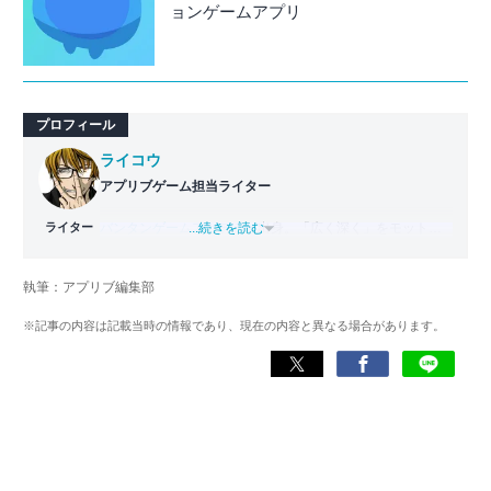
ョンゲームアプリ
プロフィール
ライコウ
アプリブゲーム担当ライター
ライター
バンタンゲームアカデミー
...続きを読む
出身。「広く深く」をモットー
に、あらゆるジャンルのゲームに精通する筋金入りのゲー
マー。プレイ済みタイトルは2,000本を超えており、アプリ
執筆：アプリブ編集部
ゲームだけでも1,000本以上。ゲーム開発者を目指した経験
もあり、ゲームの深い理解を持つ。現在はゲームを遊び尽
※記事の内容は記載当時の情報であり、現在の内容と異なる場合があります。
くして面白さを引き出し、人々に伝えるためゲームライタ
ーへと転向。
複数のゲームメディアの立ち上げや運営に携わるほか、ゲ
ーム公式から名指しで攻略記事依頼を受けるなど、執筆の
正確性や専門知識の深さは業界内でも高く評価されてい
る。現在は、アプリブでゲーム関連のコンテンツを豊富に
執筆中。