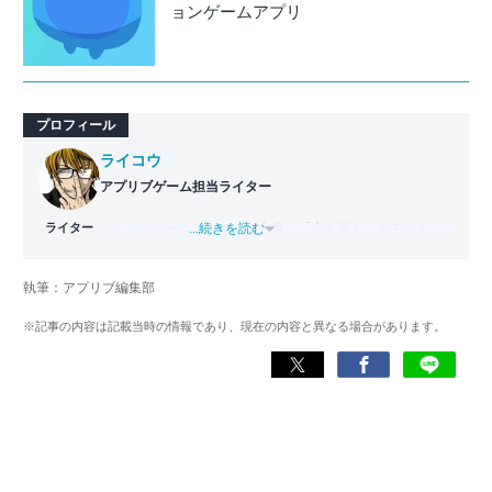
ョンゲームアプリ
プロフィール
ライコウ
アプリブゲーム担当ライター
ライター
バンタンゲームアカデミー
...続きを読む
出身。「広く深く」をモットー
に、あらゆるジャンルのゲームに精通する筋金入りのゲー
マー。プレイ済みタイトルは2,000本を超えており、アプリ
執筆：アプリブ編集部
ゲームだけでも1,000本以上。ゲーム開発者を目指した経験
もあり、ゲームの深い理解を持つ。現在はゲームを遊び尽
※記事の内容は記載当時の情報であり、現在の内容と異なる場合があります。
くして面白さを引き出し、人々に伝えるためゲームライタ
ーへと転向。
複数のゲームメディアの立ち上げや運営に携わるほか、ゲ
ーム公式から名指しで攻略記事依頼を受けるなど、執筆の
正確性や専門知識の深さは業界内でも高く評価されてい
る。現在は、アプリブでゲーム関連のコンテンツを豊富に
執筆中。