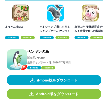
ようとん場MIX
ハトジャンプ 難しすぎる
出荷ぶた-養豚場育成ゲー
ジャンプゲーム-オンライ
ム！放置で癒しの牧場経
ン対戦
営
iPhone
Android
iPhone
Android
iPhone
Android
ペンギンの島
販売元:
HABBY
最終アップデート日:
2026年7月31日
iPhone
Android
iPhone版をダウンロード
Android版をダウンロード