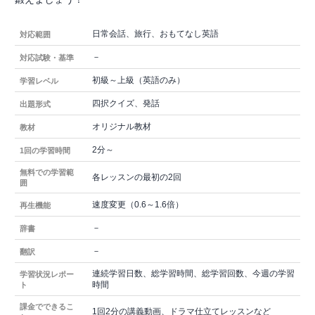
日常会話、旅行、おもてなし英語
対応範囲
－
対応試験・基準
初級～上級（英語のみ）
学習レベル
四択クイズ、発話
出題形式
オリジナル教材
教材
2分～
1回の学習時間
無料での学習範
各レッスンの最初の2回
囲
速度変更（0.6～1.6倍）
再生機能
－
辞書
－
翻訳
連続学習日数、総学習時間、総学習回数、今週の学習
学習状況レポー
時間
ト
課金でできるこ
1回2分の講義動画、ドラマ仕立てレッスンなど