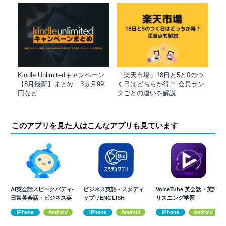
Kindle Unlimitedキャンペーン
「楽天市場」18日と5と0のつ
【8月最新】まとめ｜3ヵ月99
く日はどちらが得？ 会員ラン
円など
クごとの違いを解説
このアプリを見た人はこんなアプリも見ています
AI英会話スピークバディ-
ビジネス英語 - スタディ
VoiceTube 英会話・英語
日常英会話・ビジネス英
サプリENGLISH
リスニング学習
語・発音学習
iPhone
Android
iPhone
Android
iPhone
Android