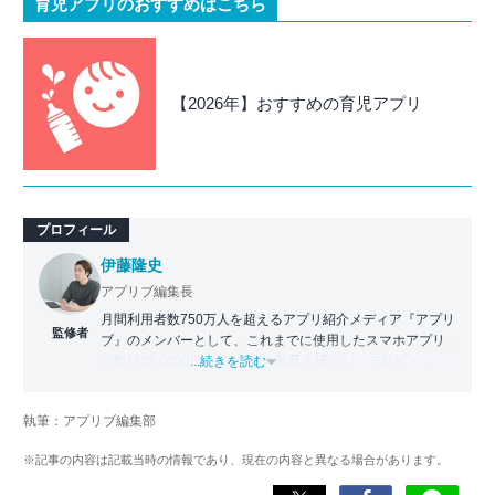
育児アプリのおすすめはこちら
【2026年】おすすめの育児アプリ
プロフィール
伊藤隆史
アプリブ編集長
月間利用者数750万人を超えるアプリ紹介メディア『アプリ
監修者
ブ』のメンバーとして、これまでに使用したスマホアプリ
の数は25,000以上。アプリの知見を活かし、テレビ・
...続きを読む
Web・ラジオなどのメディアに出演。
【メディア出演歴】日本テレビ『午前0時の森』（人生効率
執筆：アプリブ編集部
化アプリの紹介）、TBS『サタプラ』（スマホライフが変
わる神アプリの紹介）、J-WAVE『STEP ONE』（今話題の
※記事の内容は記載当時の情報であり、現在の内容と異なる場合があります。
スマホアプリ）他