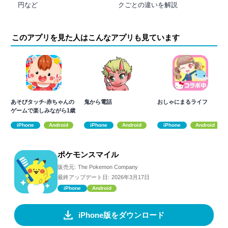
円など
クごとの違いを解説
このアプリを見た人はこんなアプリも見ています
あそびタッチ-赤ちゃんの
鬼から電話
おしゃにまるライフ
ゲームで楽しみながら1歳
～知育アプリ
iPhone
Android
iPhone
Android
iPhone
Android
ポケモンスマイル
販売元:
The Pokemon Company
最終アップデート日:
2026年3月17日
iPhone
Android
iPhone版をダウンロード