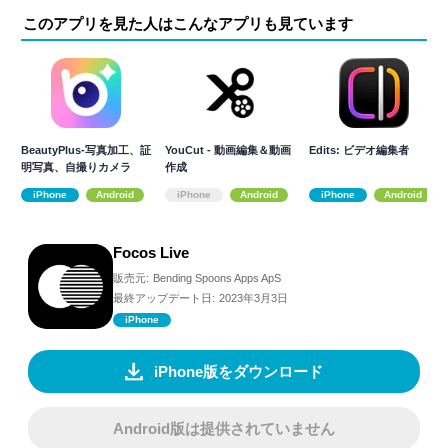
このアプリを見た人はこんなアプリも見ています
BeautyPlus-写真加工、証
YouCut - 動画編集＆動画
Edits: ビデオ編集者
明写真、自撮りカメラ
作成
iPhone
Android
iPhone
Android
iPhone
Android
Focos Live
販売元:
Bending Spoons Apps ApS
最終アップデート日:
2023年3月3日
iPhone
iPhone版をダウンロード
Android版は提供されていません