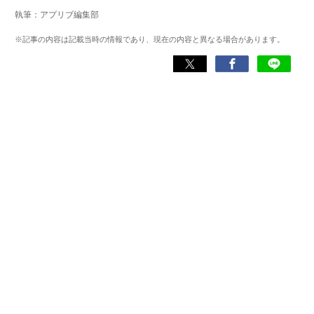
自撮りのコツなど女性向けの記事を得意とする。読めば
執筆：アプリブ編集部
「誰でも本格的にアプリを使いこなせるようになるコンテ
ンツ」を目標に制作している。
※記事の内容は記載当時の情報であり、現在の内容と異なる場合があります。