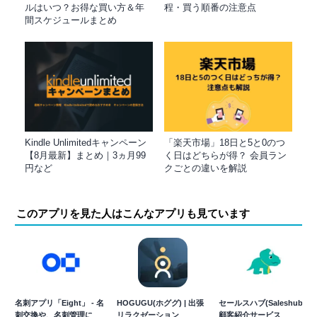
ルはいつ？お得な買い方＆年
程・買う順番の注意点
間スケジュールまとめ
Kindle Unlimitedキャンペーン
「楽天市場」18日と5と0のつ
【8月最新】まとめ｜3ヵ月99
く日はどちらが得？ 会員ラン
円など
クごとの違いを解説
このアプリを見た人はこんなアプリも見ています
名刺アプリ「Eight」 - 名
HOGUGU(ホググ) | 出張
セールスハブ(Saleshub) -
刺交換や、名刺管理に
リラクゼーション
顧客紹介サービス