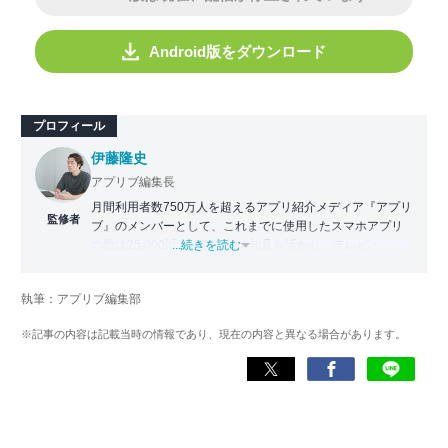
Android版をダウンロード
プロフィール
伊藤隆史
アプリブ編集長
月間利用者数750万人を超えるアプリ紹介メディア『アプリ
監修者
ブ』のメンバーとして、これまでに使用したスマホアプリ
の数は25,000以上。アプリの知見を活かし、テレビ・
...続きを読む
Web・ラジオなどのメディアに出演。
【メディア出演歴】日本テレビ『午前0時の森』（人生効率
執筆：アプリブ編集部
化アプリの紹介）、TBS『サタプラ』（スマホライフが変
わる神アプリの紹介）、J-WAVE『STEP ONE』（今話題の
※記事の内容は記載当時の情報であり、現在の内容と異なる場合があります。
スマホアプリ）他
Wikipedia
X(旧：Twitter）