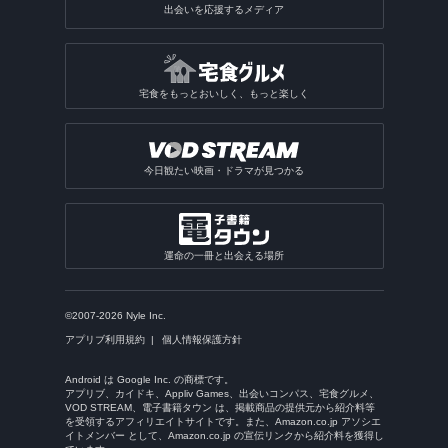
出会いを応援するメディア
宅食をもっとおいしく、もっと楽しく
今日観たい映画・ドラマが見つかる
運命の一冊と出会える場所
©2007-2026 Nyle Inc.
アプリブ利用規約
個人情報保護方針
Android は Google Inc. の商標です。
アプリブ、カイドキ、Appliv Games、出会いコンパス、宅食グルメ、
VOD STREAM、電子書籍タウン は、掲載商品の提供元から紹介料等
を受領するアフィリエイトサイトです。また、Amazon.co.jp アソシエ
イトメンバー として、Amazon.co.jp の宣伝リンクから紹介料を獲得し