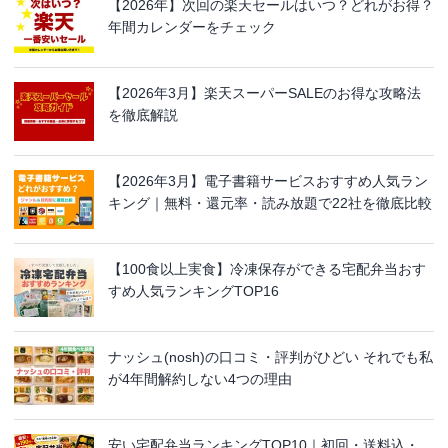
【2026年】次回の楽天セールはいつ？どれがお得？
年間カレンダーをチェック
【2026年3月】楽天スーパーSALEのお得な攻略法
を徹底解説
【2026年3月】電子書籍サービスおすすめ人気ラン
キング｜無料・還元率・読み放題で22社を徹底比較
【100食以上実食】冷凍保存ができる宅配弁当おす
すめ人気ランキングTOP16
ナッシュ(nosh)の口コミ・評判がひどい それでも私
が4年間解約しない4つの理由
安い宅配弁当ランキングTOP10｜初回・送料込・