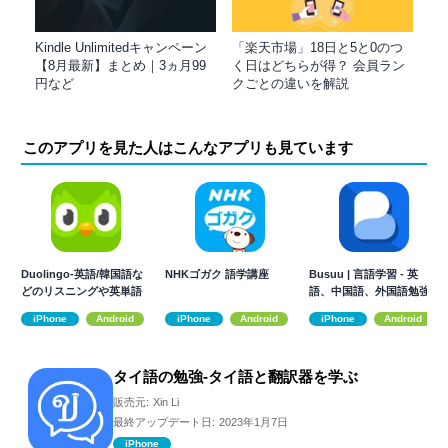
Kindle Unlimitedキャンペーン
「楽天市場」18日と5と0のつ
【8月最新】まとめ｜3ヵ月99
く日はどちらが得？ 会員ラン
円など
クごとの違いを解説
このアプリを見た人はこんなアプリも見ています
Duolingo-英語/韓国語な
NHKゴガク 語学講座
Busuu | 言語学習 - 英
どのリスニングや英単語
語、中国語、外国語勉強
の練習
iPhone
Android
iPhone
Android
iPhone
Android
タイ語の勉強-タイ語と翻訳器を学ぶ
販売元:
Xin Li
最終アップデート日:
2023年1月7日
iPhone