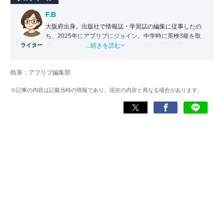
F.B
大阪府出身。出版社で情報誌・学習誌の編集に従事したの
ち、2025年にアプリブにジョイン。中学時に英検3級を取
ライター
得したものの、大学生・社会人となる中で英語学習から遠
...続きを読む
ざかる。勉強系アプリ担当となったことから、アプリでの
英語学習を再開。英語が苦手な人や勉強が続かない人に寄
執筆：アプリブ編集部
り添える記事を目指している。
※記事の内容は記載当時の情報であり、現在の内容と異なる場合があります。