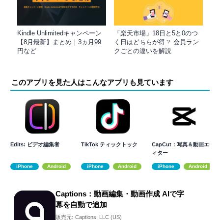
Kindle Unlimitedキャンペーン
「楽天市場」18日と5と0のつ
【8月最新】まとめ｜3ヵ月99
く日はどちらが得？ 会員ラン
円など
クごとの違いを解説
このアプリを見た人はこんなアプリも見ています
Edits: ビデオ編集者
TikTok ティックトック
CapCut：写真＆動画エデ
ィター
iPhone
Android
iPhone
Android
iPhone
Android
Captions：動画編集・動画作成 AIで字
幕を自動で追加
販売元:
Captions, LLC (US)