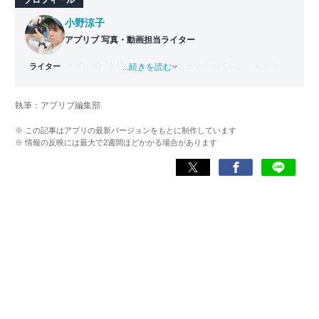
小野涼子
アプリブ 写真・動画担当ライター
ライター
アプリブに入社後、趣味であるカメラを活かし、カメラや
...続きを読む
写真加工アプリを主に担当。本格的な写真加工方法から、
自撮りのコツなど女性向けの記事を得意とする。読めば
執筆：アプリブ編集部
「誰でも本格的にアプリを使いこなせるようになるコンテ
ンツ」を目標に制作している。
※ この記事はアプリの最新バージョンをもとに制作しています
※ 情報の反映には最大で2週間ほどかかる場合があります