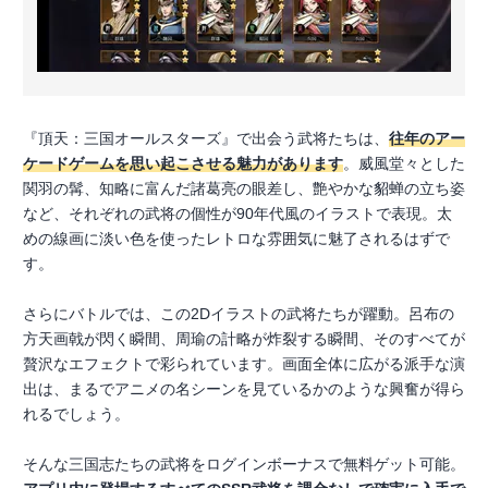
『頂天：三国オールスターズ』で出会う武将たちは、
往年のアー
ケードゲームを思い起こさせる魅力があります
。威風堂々とした
関羽の髯、知略に富んだ諸葛亮の眼差し、艶やかな貂蝉の立ち姿
など、それぞれの武将の個性が90年代風のイラストで表現。太
めの線画に淡い色を使ったレトロな雰囲気に魅了されるはずで
す。
さらにバトルでは、この2Dイラストの武将たちが躍動。呂布の
方天画戟が閃く瞬間、周瑜の計略が炸裂する瞬間、そのすべてが
贅沢なエフェクトで彩られています。画面全体に広がる派手な演
出は、まるでアニメの名シーンを見ているかのような興奮が得ら
れるでしょう。
そんな三国志たちの武将をログインボーナスで無料ゲット可能。