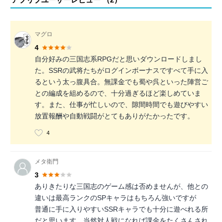
マグロ
4
自分好みの三国志系RPGだと思いダウンロードしまし
た。SSRの武将たちがログインボーナスですべて手に入
るという太っ腹具合。無課金でも蜀や呉といった陣営ご
との編成を組めるので、十分過ぎるほど楽しめていま
す。また、仕事が忙しいので、隙間時間でも遊びやすい
放置報酬や自動戦闘がとてもありがたかったです。
4
メタ衛門
3
ありきたりな三国志のゲーム感は否めませんが、他との
違いは最高ランクのSPキャラはもちろん強いですが
普通に手に入りやすいSSRキャラでも十分に遊べれる所
だと思います。当然対人戦になれば課金をたくさんされ