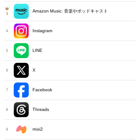
Amazon Music: 音楽やポッドキャスト
3
Instagram
4
LINE
5
X
6
Facebook
7
Threads
8
mixi2
9