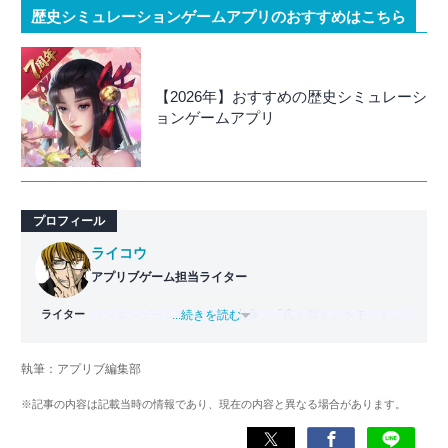
歴史シミュレーションゲームアプリのおすすめはこちら
【2026年】おすすめの歴史シミュレーシ
ョンゲームアプリ
プロフィール
ライコウ
アプリブゲーム担当ライター
ライター
バンタンゲームアカデミー
...続きを読む
出身。「広く深く」をモットー
に、あらゆるジャンルのゲームに精通する筋金入りのゲー
マー。プレイ済みタイトルは2,000本を超えており、アプリ
執筆：アプリブ編集部
ゲームだけでも1,000本以上。ゲーム開発者を目指した経験
もあり、ゲームの深い理解を持つ。現在はゲームを遊び尽
※記事の内容は記載当時の情報であり、現在の内容と異なる場合があります。
くして面白さを引き出し、人々に伝えるためゲームライタ
ーへと転向。