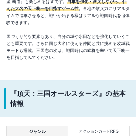
望 覇道』も楽しめるはずです。
自軍を強化・派兵しながら、仕
えた大名の天下統一を目指すゲーム性
。各地の敵兵力にリアルタ
イムで進軍させると、戦いが始まる様はリアルな戦国時代を追体
験できます。
国づくり的な要素もあり、自分の城や水田などを強化していくこ
とも重要です。さらに同じ大名に使える仲間と共に挑める攻城戦
モードも搭載。三国志の次は、戦国時代の武将を率いて天下統一
を目指してみてください。
『頂天：三国オールスターズ』の基本
情報
ジャンル
アクションカードRPG