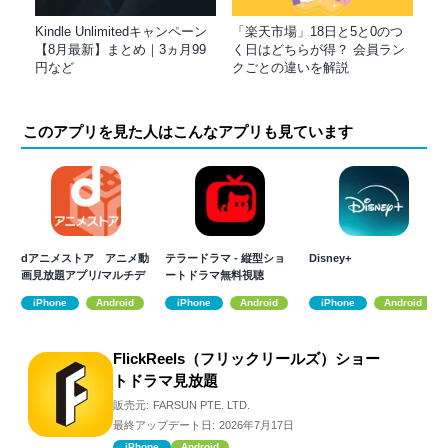
Kindle Unlimitedキャンペーン
「楽天市場」18日と5と0のつ
【8月最新】まとめ｜3ヵ月99
く日はどちらが得？ 会員ラン
円など
クごとの違いを解説
このアプリを見た人はこんなアプリも見ています
dアニメストア アニメ動
テラードラマ - 縦型ショ
Disney+
画見放題アプリ/マルチデ
ートドラマ無料視聴
バイス対応
iPhone
Android
iPhone
Android
iPhone
Android
FlickReels（フリックリールズ）ショー
トドラマ見放題
販売元:
FARSUN PTE. LTD.
最終アップデート日:
2026年7月17日
iPhone
Android