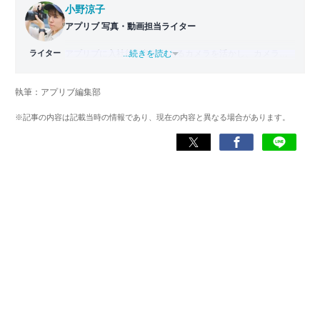
小野涼子
アプリブ 写真・動画担当ライター
ライター
アプリブに入社後、趣味であるカメラを活かし、カメラや
...続きを読む
写真加工アプリを主に担当。本格的な写真加工方法から、
自撮りのコツなど女性向けの記事を得意とする。読めば
執筆：アプリブ編集部
「誰でも本格的にアプリを使いこなせるようになるコンテ
ンツ」を目標に制作している。
※記事の内容は記載当時の情報であり、現在の内容と異なる場合があります。